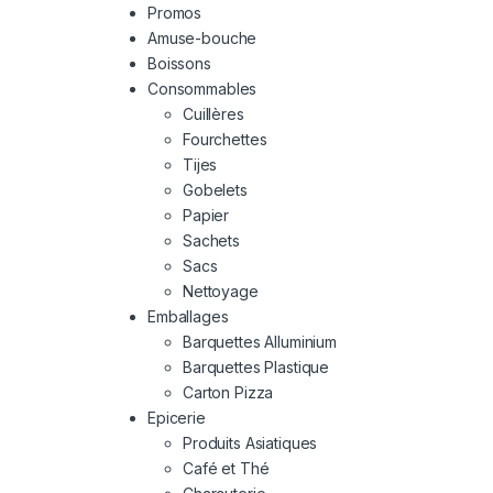
Promos
Amuse-bouche
Boissons
Consommables
Cuillères
Fourchettes
Tijes
Gobelets
Papier
Sachets
Sacs
Nettoyage
Emballages
Barquettes Alluminium
Barquettes Plastique
Carton Pizza
Epicerie
Produits Asiatiques
Café et Thé