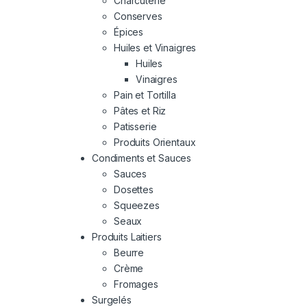
Charcuterie
Conserves
Épices
Huiles et Vinaigres
Huiles
Vinaigres
Pain et Tortilla
Pâtes et Riz
Patisserie
Produits Orientaux
Condiments et Sauces
Sauces
Dosettes
Squeezes
Seaux
Produits Laitiers
Beurre
Crème
Fromages
Surgelés