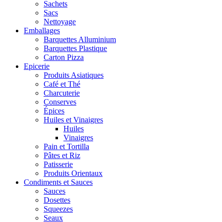
Sachets
Sacs
Nettoyage
Emballages
Barquettes Alluminium
Barquettes Plastique
Carton Pizza
Epicerie
Produits Asiatiques
Café et Thé
Charcuterie
Conserves
Épices
Huiles et Vinaigres
Huiles
Vinaigres
Pain et Tortilla
Pâtes et Riz
Patisserie
Produits Orientaux
Condiments et Sauces
Sauces
Dosettes
Squeezes
Seaux