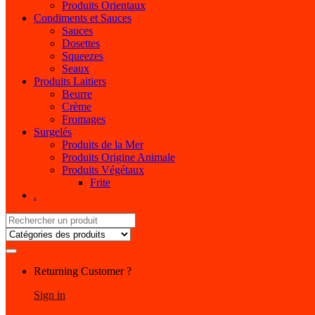
Produits Orientaux
Condiments et Sauces
Sauces
Dosettes
Squeezes
Seaux
Produits Laitiers
Beurre
Crème
Fromages
Surgelés
Produits de la Mer
Produits Origine Animale
Produits Végétaux
Frite
.
Search
for:
My
Returning Customer ?
Account
Sign in