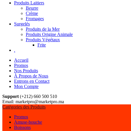
Produits Laitiers
Beurre
Crème
Fromages
Surgelés
Produits de la Mer
Produits Origine Animale
Produits Végétaux
Frite
.
Accueil
Promos
Nos Produits
À Propos de Nous
Entrons en Contact
Mon Compte
Support
(+212) 660 500 510
Email: marketpro@marketpro.ma
Catégories des Produits
Promos
Amuse-bouche
Boissons