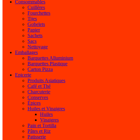
Consommables
Cuillères
Fourchettes
Tijes
Gobelets
Papier
Sachets
Sacs
Nettoyage
Emballages
Barquettes Alluminium
Barquettes Plastique
Carton Pizza
Epicerie
Produits Asiatiques
Café et Thé
Charcuterie
Conserves
Épices
Huiles et Vinaigres
Huiles
Vinaigres
Pain et Tortilla
Pâtes et Riz
Patisserie