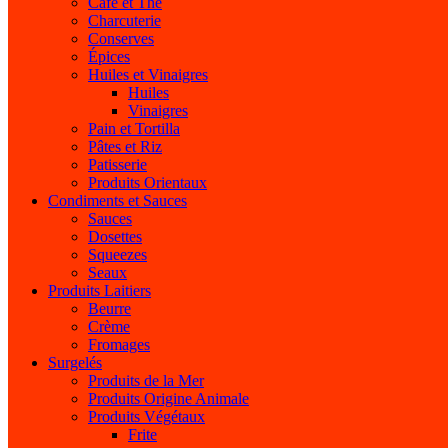
Café et Thé
Charcuterie
Conserves
Épices
Huiles et Vinaigres
Huiles
Vinaigres
Pain et Tortilla
Pâtes et Riz
Patisserie
Produits Orientaux
Condiments et Sauces
Sauces
Dosettes
Squeezes
Seaux
Produits Laitiers
Beurre
Crème
Fromages
Surgelés
Produits de la Mer
Produits Origine Animale
Produits Végétaux
Frite