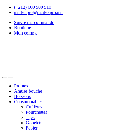
Skip
Skip
(+212) 660 500 510
to
to
marketpro@marketpro.ma
navigation
content
Suivre ma commande
Boutique
Mon compte
Open
Close
Promos
Amuse-bouche
Boissons
Consommables
Cuillères
Fourchettes
Tijes
Gobelets
Papier