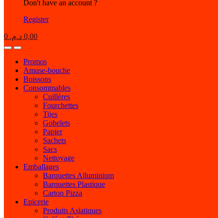
Don't have an account ?
Register
0
د.م.
0,00
Open
Close
Promos
Amuse-bouche
Boissons
Consommables
Cuillères
Fourchettes
Tijes
Gobelets
Papier
Sachets
Sacs
Nettoyage
Emballages
Barquettes Alluminium
Barquettes Plastique
Carton Pizza
Epicerie
Produits Asiatiques