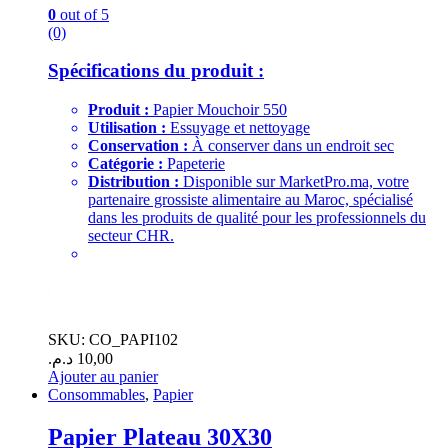
0
out of 5
(0)
Spécifications du produit :
Produit :
Papier Mouchoir 550
Utilisation :
Essuyage et nettoyage
Conservation :
À conserver dans un endroit sec
Catégorie :
Papeterie
Distribution :
Disponible sur MarketPro.ma, votre
partenaire grossiste alimentaire au Maroc, spécialisé
dans les produits de qualité pour les professionnels du
secteur CHR.
.
.
SKU: CO_PAPI102
د.م.
10,00
Ajouter au panier
Consommables
,
Papier
Papier Plateau 30X30