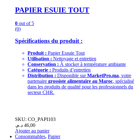
PAPIER ESUIE TOUT
0
out of 5
(0)
Spécifications du produit :
Produit :
Papier Essuie Tout
Utilisation :
Nettoyage et entretien
Conservation :
À stocker à température ambiante
Catégorie :
Produits d’entretien
Distribution :
Disponible sur
MarketPro.ma
, votre
partenaire
grossiste alimentaire au Maroc
, spécialisé
dans les produits de qualité pour les professionnels du
secteur CHR.
.
.
SKU: CO_PAPI103
د.م.
46,00
Ajouter au panier
Consommables
,
Papier