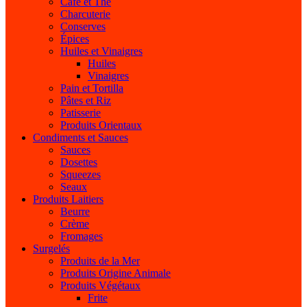
Café et Thé
Charcuterie
Conserves
Épices
Huiles et Vinaigres
Huiles
Vinaigres
Pain et Tortilla
Pâtes et Riz
Patisserie
Produits Orientaux
Condiments et Sauces
Sauces
Dosettes
Squeezes
Seaux
Produits Laitiers
Beurre
Crème
Fromages
Surgelés
Produits de la Mer
Produits Origine Animale
Produits Végétaux
Frite