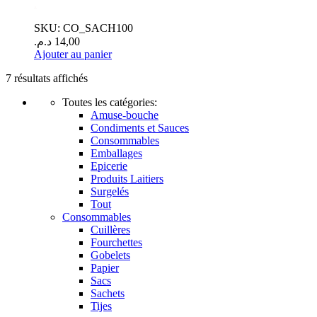
.
SKU: CO_SACH100
د.م.
14,00
Ajouter au panier
7 résultats affichés
Toutes les catégories:
Amuse-bouche
Condiments et Sauces
Consommables
Emballages
Epicerie
Produits Laitiers
Surgelés
Tout
Consommables
Cuillères
Fourchettes
Gobelets
Papier
Sacs
Sachets
Tijes