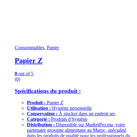
Consommables
,
Papier
Papier Z
0
out of 5
(0)
Spécifications du produit :
Produit :
Papier Z
Utilisation :
Hygiène personnelle
Conservation :
À stocker dans un endroit sec
Catégorie :
Produits d’hygiène
Distribution :
Disponible sur MarketPro.ma, votre
partenaire grossiste alimentaire au Maroc, spécialisé
dans les produits de qualité pour les professionnels du