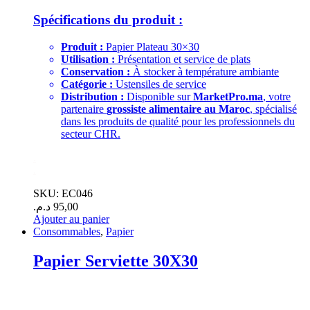
Spécifications du produit :
Produit :
Papier Plateau 30×30
Utilisation :
Présentation et service de plats
Conservation :
À stocker à température ambiante
Catégorie :
Ustensiles de service
Distribution :
Disponible sur
MarketPro.ma
, votre
partenaire
grossiste alimentaire au Maroc
, spécialisé
dans les produits de qualité pour les professionnels du
secteur CHR.
.
.
SKU: EC046
د.م.
95,00
Ajouter au panier
Consommables
,
Papier
Papier Serviette 30X30