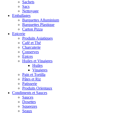
Sachets
Sacs
Nettoyage
Emballages
Barquettes Alluminium
Barquettes Plastique
Carton Pizza
Epicerie
Produits Asiatiques
Café et Thé
Charcuterie
Conserves
Épices
Huiles et Vinaigres
Huiles
Vinaigres
Pain et Tortilla
Pâtes et Riz
Patisserie
Produits Orientaux
Condiments et Sauces
Sauces
Dosettes
Squeezes
Seaux