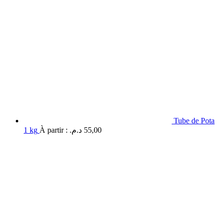
Tube de Pota
1 kg
À partir :
د.م.
55,00