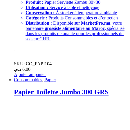
Produit :
Papier Serviette Zambu 30×30
Utilisation :
Service à table et nettoyage
Conservation :
À stocker à température ambiante
Catégorie :
Produits Consommables et d’entretien
Distribution :
Disponible sur
MarketPro.ma
, votre
partenaire
grossiste alimentaire au Maroc
, spécialisé
dans les produits de qualité pour les professionnels du
secteur CHR.
.
.
SKU: CO_PAPI104
د.م.
6,00
Ajouter au panier
Consommables
,
Papier
Papier Toilette Jumbo 300 GRS