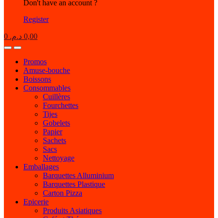
Don't have an account ?
Register
0
د.م.
0,00
Open
Close
Promos
Amuse-bouche
Boissons
Consommables
Cuillères
Fourchettes
Tijes
Gobelets
Papier
Sachets
Sacs
Nettoyage
Emballages
Barquettes Alluminium
Barquettes Plastique
Carton Pizza
Epicerie
Produits Asiatiques