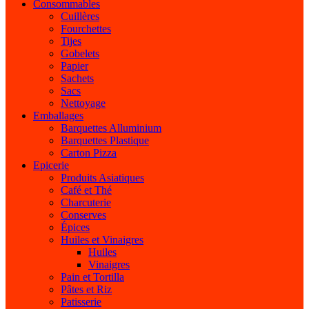
Consommables
Cuillères
Fourchettes
Tijes
Gobelets
Papier
Sachets
Sacs
Nettoyage
Emballages
Barquettes Alluminium
Barquettes Plastique
Carton Pizza
Epicerie
Produits Asiatiques
Café et Thé
Charcuterie
Conserves
Épices
Huiles et Vinaigres
Huiles
Vinaigres
Pain et Tortilla
Pâtes et Riz
Patisserie