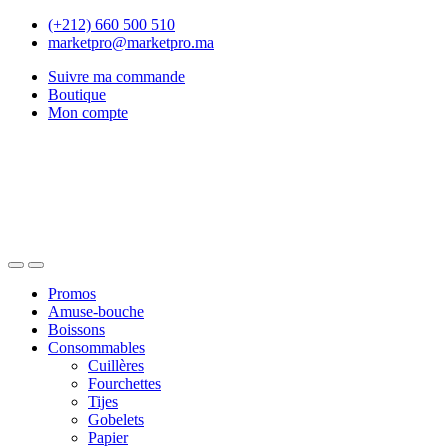
Skip
Skip
(+212) 660 500 510
to
to
marketpro@marketpro.ma
navigation
content
Suivre ma commande
Boutique
Mon compte
Open
Close
Promos
Amuse-bouche
Boissons
Consommables
Cuillères
Fourchettes
Tijes
Gobelets
Papier