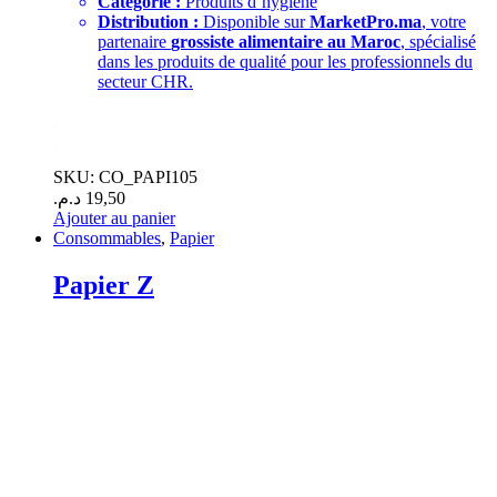
Catégorie :
Produits d’hygiène
Distribution :
Disponible sur
MarketPro.ma
, votre
partenaire
grossiste alimentaire au Maroc
, spécialisé
dans les produits de qualité pour les professionnels du
secteur CHR.
.
.
SKU: CO_PAPI105
د.م.
19,50
Ajouter au panier
Consommables
,
Papier
Papier Z