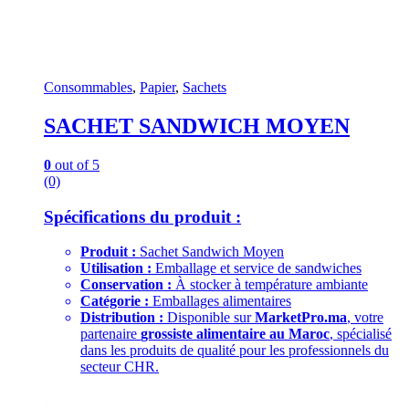
Consommables
,
Papier
,
Sachets
SACHET SANDWICH MOYEN
0
out of 5
(0)
Spécifications du produit :
Produit :
Sachet Sandwich Moyen
Utilisation :
Emballage et service de sandwiches
Conservation :
À stocker à température ambiante
Catégorie :
Emballages alimentaires
Distribution :
Disponible sur
MarketPro.ma
, votre
partenaire
grossiste alimentaire au Maroc
, spécialisé
dans les produits de qualité pour les professionnels du
secteur CHR.
.