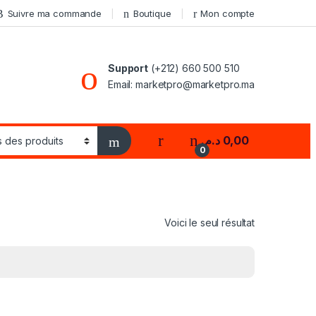
Suivre ma commande
Boutique
Mon compte
Support
(+212) 660 500 510
Email: marketpro@marketpro.ma
My Account
د.م.
0,00
0
Voici le seul résultat