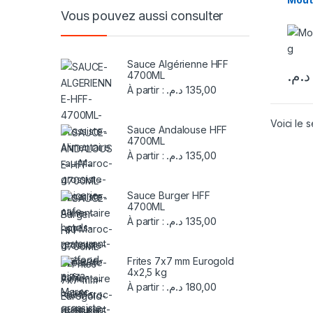
Vous pouvez aussi consulter
Sauce Algérienne HFF
د.م.
4700ML
د.م.
135,00
À partir :
Voici le s
Sauce Andalouse HFF
4700ML
د.م.
135,00
À partir :
Sauce Burger HFF
4700ML
د.م.
135,00
À partir :
Frites 7x7 mm Eurogold
4x2,5 kg
د.م.
180,00
À partir :