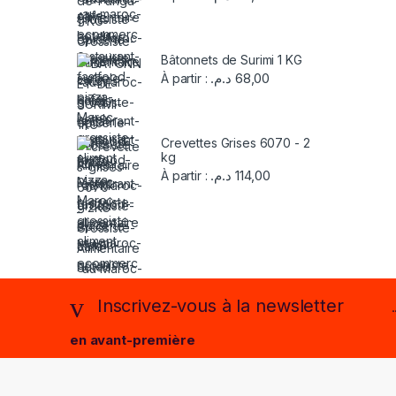
Bâtonnets de Surimi 1 KG
د.م.
68,00
À partir :
Crevettes Grises 6070 - 2
kg
د.م.
114,00
À partir :
Inscrivez-vous à la newsletter
en avant-première