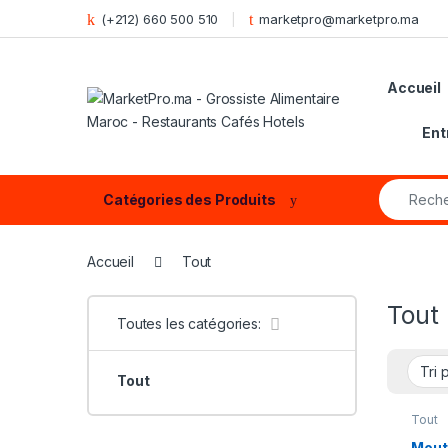
Skip to navigation
Skip to content
(+212) 660 500 510
marketpro@marketpro.ma
Accueil
Ent
Search fo
Catégories des Produits
Accueil
Tout
Tout
Toutes les catégories:
Tout
Tout
Mout