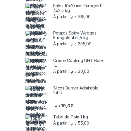
Frites 10x10 mm Eurogold
4x2,5 kg
د.م.
165,00
À partir :
Potatos Spicy Wedges
Eurogold 4x2,5 kg
د.م.
235,00
À partir :
Crème Cooking UHT Hole
1L
د.م.
30,00
À partir :
Slices Burger Admirable
24 U
د.م.
19,00
Tube de Pota 1 kg
د.م.
55,00
À partir :