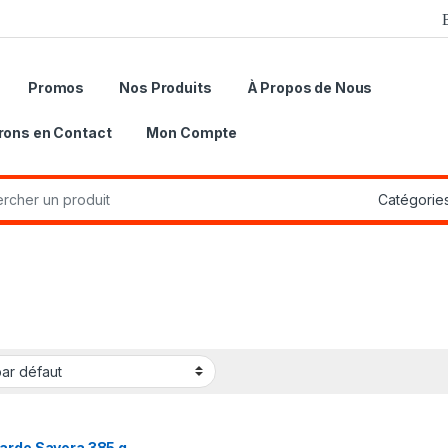
Promos
Nos Produits
À Propos de Nous
rons en Contact
Mon Compte
r:
arde Savora 385 g