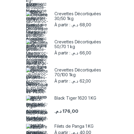
Crevettes Décortiquées
30/50 1kg
د.م.
68,00
À partir :
Crevettes Décortiquées
50/70 1 kg
د.م.
66,00
À partir :
Crevettes Décortiquées
70/100 1kg
د.م.
62,00
À partir :
Black Tiger 1620 1 KG
د.م.
176,00
Filets de Panga 1 KG
د.م.
40,00
À partir :