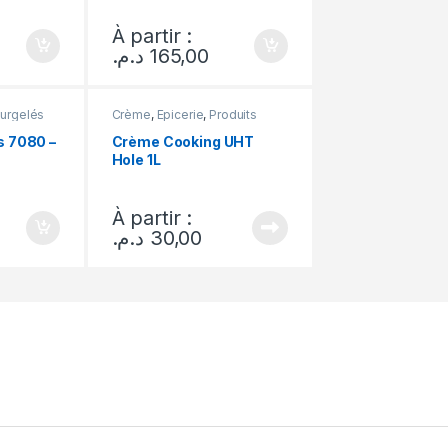
À partir :
د.م.
165,00
urgelés
Crème
,
Epicerie
,
Produits
Laitiers
s 7080 –
Crème Cooking UHT
Hole 1L
À partir :
د.م.
30,00