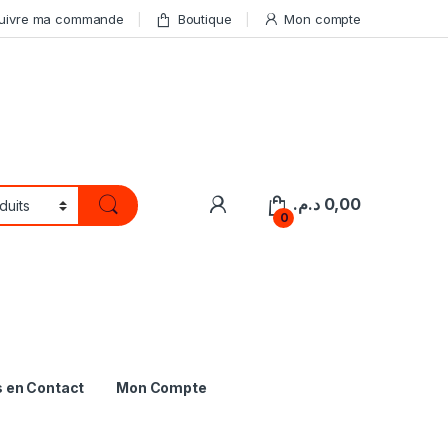
uivre ma commande
Boutique
Mon compte
My Account
د.م.
0,00
0
s en Contact
Mon Compte