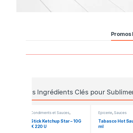
Product Carousel Tabs
Promos E
Des Ingrédients Clés pour Sublime
Condiments et Sauces
,
Epicerie
,
Sauces
Dosettes
,
Epicerie
Stick Ketchup Star – 10G
Tabasco Hot Sa
X 220 U
ml