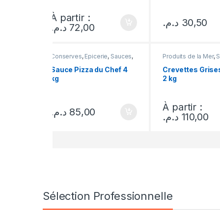
À partir :
د.م.
30,50
د.م.
72,00
Conserves
,
Epicerie
,
Sauces
,
Produits de la Mer
,
S
Seaux
Sauce Pizza du Chef 4
Crevettes Grise
kg
2 kg
À partir :
د.م.
85,00
د.م.
110,00
Sélection Professionnelle