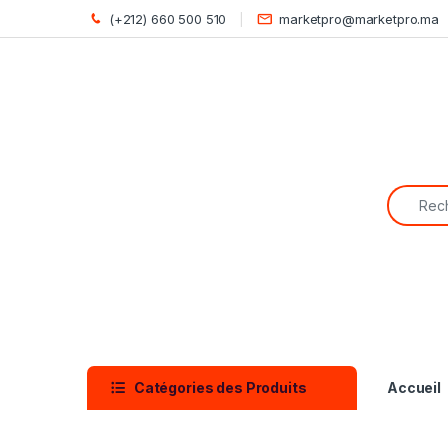
Skip to navigation
Skip to content
(+212) 660 500 510
marketpro@marketpro.ma
Search f
Catégories des Produits
Accueil