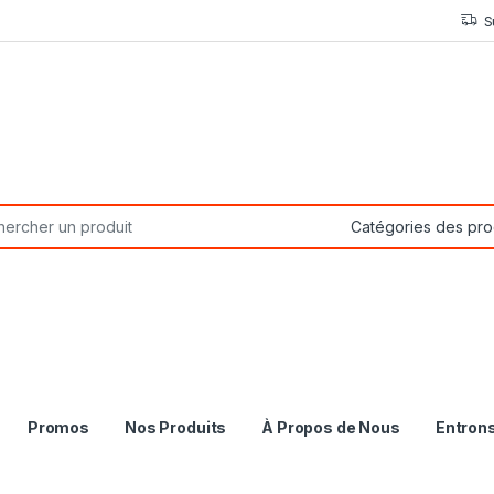
S
or:
Promos
Nos Produits
À Propos de Nous
Entron