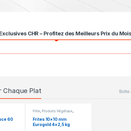
xclusives CHR – Profitez des Meilleurs Prix du Mois
r Chaque Plat
Boîte
Frite
,
Produits Végétaux
,
Surgelés
uce 60
Frites 10×10 mm
Eurogold 4×2,5 kg