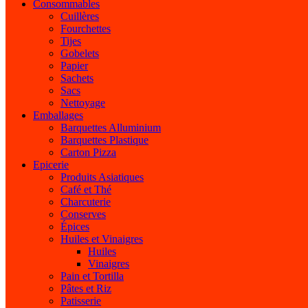
Consommables
Cuillères
Fourchettes
Tijes
Gobelets
Papier
Sachets
Sacs
Nettoyage
Emballages
Barquettes Alluminium
Barquettes Plastique
Carton Pizza
Epicerie
Produits Asiatiques
Café et Thé
Charcuterie
Conserves
Épices
Huiles et Vinaigres
Huiles
Vinaigres
Pain et Tortilla
Pâtes et Riz
Patisserie