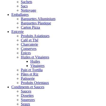
Sachets
Sacs
Nettoyage
Emballages
Barquettes Alluminium
Barquettes Plastique
Carton Pizza
Epicerie
Produits Asiatiques
Café et Thé
Charcuterie
Conserves
Épices
Huiles et Vinaigres
Huiles
Vinaigres
Pain et Tortilla
Pâtes et Riz
Patisserie
Produits Orientaux
Condiments et Sauces
Sauces
Dosettes
Squeezes
Seaux