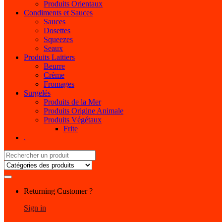
Produits Orientaux
Condiments et Sauces
Sauces
Dosettes
Squeezes
Seaux
Produits Laitiers
Beurre
Crème
Fromages
Surgelés
Produits de la Mer
Produits Origine Animale
Produits Végétaux
Frite
.
Search
for:
My
Returning Customer ?
Account
Sign in