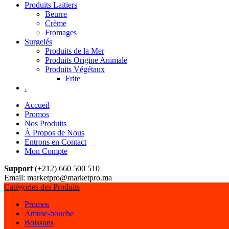
Produits Laitiers
Beurre
Crème
Fromages
Surgelés
Produits de la Mer
Produits Origine Animale
Produits Végétaux
Frite
.
Accueil
Promos
Nos Produits
À Propos de Nous
Entrons en Contact
Mon Compte
Support
(+212) 660 500 510
Email: marketpro@marketpro.ma
Catégories des Produits
Promos
Amuse-bouche
Boissons