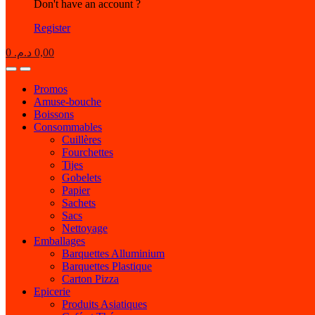
Don't have an account ?
Register
0
د.م.
0,00
Open
Close
Promos
Amuse-bouche
Boissons
Consommables
Cuillères
Fourchettes
Tijes
Gobelets
Papier
Sachets
Sacs
Nettoyage
Emballages
Barquettes Alluminium
Barquettes Plastique
Carton Pizza
Epicerie
Produits Asiatiques