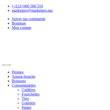
Skip
Skip
(+212) 660 500 510
to
to
marketpro@marketpro.ma
navigation
content
Suivre ma commande
Boutique
Mon compte
Open
Close
Promos
Amuse-bouche
Boissons
Consommables
Cuillères
Fourchettes
Tijes
Gobelets
Papier