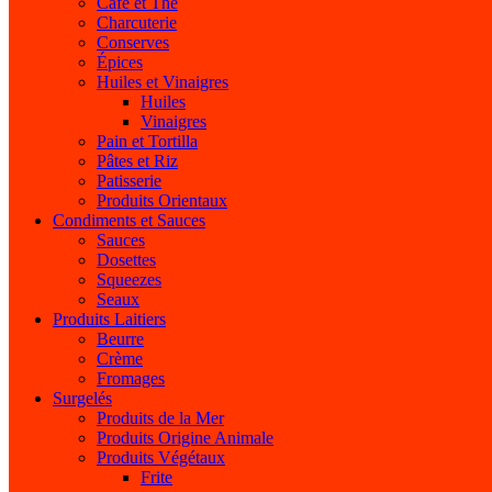
Café et Thé
Charcuterie
Conserves
Épices
Huiles et Vinaigres
Huiles
Vinaigres
Pain et Tortilla
Pâtes et Riz
Patisserie
Produits Orientaux
Condiments et Sauces
Sauces
Dosettes
Squeezes
Seaux
Produits Laitiers
Beurre
Crème
Fromages
Surgelés
Produits de la Mer
Produits Origine Animale
Produits Végétaux
Frite