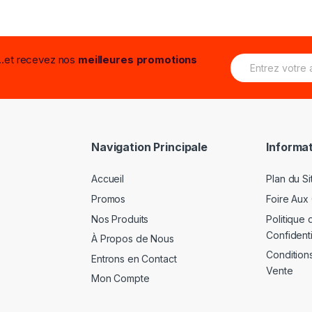
E
...et recevez nos
meilleures promotions
m
a
i
l
*
Navigation Principale
Informat
Accueil
Plan du Si
Promos
Foire Aux
Nos Produits
Politique 
Confidenti
À Propos de Nous
Condition
Entrons en Contact
Vente
Mon Compte