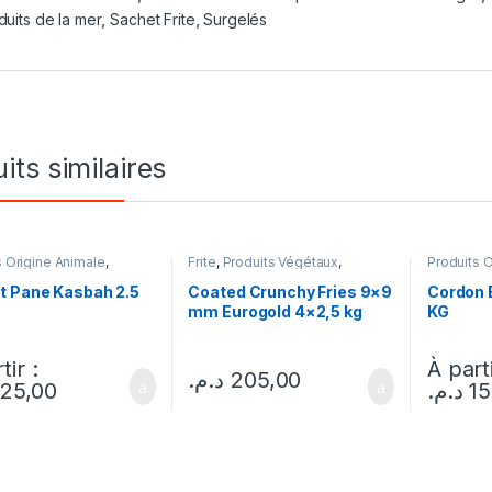
duits de la mer
,
Sachet Frite
,
Surgelés
its similaires
s Origine Animale
,
Frite
,
Produits Végétaux
,
Produits 
s
Surgelés
Surgelés
t Pane Kasbah 2.5
Coated Crunchy Fries 9×9
Cordon 
mm Eurogold 4×2,5 kg
KG
tir :
À parti
د.م.
205,00
125,00
د.م.
15