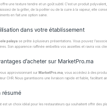
e offre une texture tendre et un goût subtil. C’est un produit polyvale
isissiez de la griller, de la poêler ou de la cuire à la vapeur, elle co
iments en fait une option saine.
ilisation dans votre établissement
sole palaya
se prête à plusieurs présentations. Vous pouvez l’assoc
ères. Son apparence raffinée embellira vos assiettes et ravira vos clie
antages d’acheter sur MarketPro.ma
vous approvisionnant sur
MarketPro.ma
, vous accédez à des produi
eur CHR. Nous garantissons une livraison rapide et fiable, facilitant ai
n résumé
t est un choix idéal pour les restaurateurs qui souhaitent offrir des pla