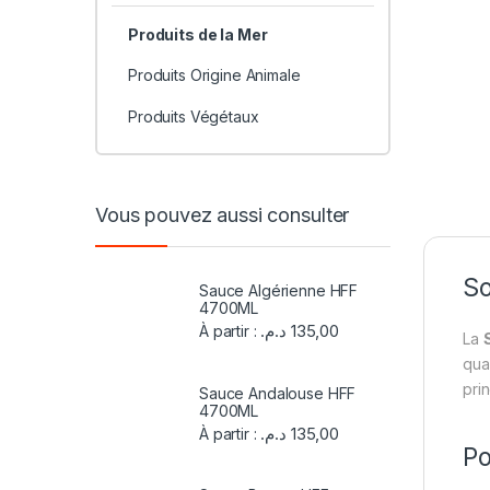
Produits de la Mer
Produits Origine Animale
Produits Végétaux
Vous pouvez aussi consulter
So
Sauce Algérienne HFF
4700ML
د.م.
135,00
À partir :
La
qual
pri
Sauce Andalouse HFF
4700ML
د.م.
135,00
À partir :
Po