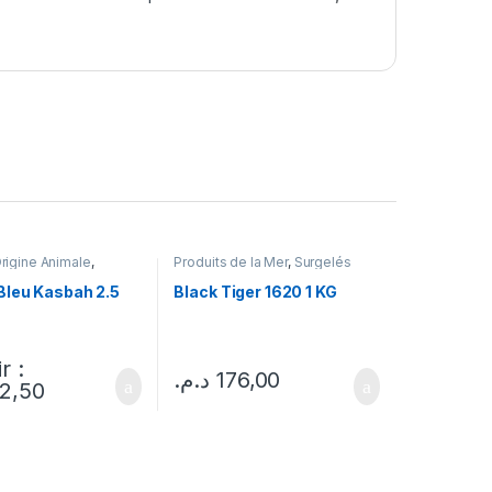
Origine Animale
,
Produits de la Mer
,
Surgelés
Bleu Kasbah 2.5
Black Tiger 1620 1 KG
r :
د.م.
176,00
2,50