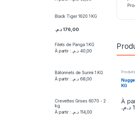
Pro
Black Tiger 1620 1 KG
د.م.
176,00
Produ
Filets de Panga 1 KG
د.م.
40,00
À partir :
Produit
Bâtonnets de Surimi 1 KG
Surgelé
د.م.
68,00
À partir :
Nugge
KG
À par
Crevettes Grises 6070 - 2
kg
د.م.
د.م.
114,00
À partir :