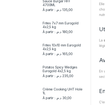
Sauce Burger HFF
Ell
4700ML
cho
د.م.
135,00
À partir :
nutr
Frites 7x7 mm Eurogold
4x2,5 kg
Ut
د.م.
180,00
À partir :
La
Frites 10x10 mm Eurogold
lég
4x2,5 kg
د.م.
165,00
À partir :
Av
Potatos Spicy Wedges
Eurogold 4x2,5 kg
En 
د.م.
235,00
À partir :
sect
Crème Cooking UHT Hole
E
1L
د.م.
30,00
À partir :
C’es