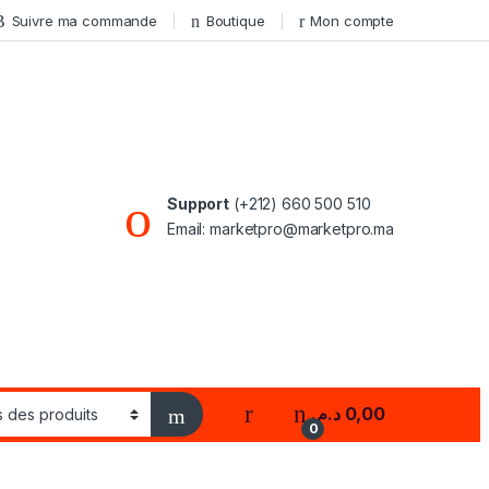
Suivre ma commande
Boutique
Mon compte
Support
(+212) 660 500 510
Email: marketpro@marketpro.ma
My Account
د.م.
0,00
0