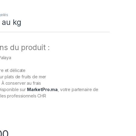
gelés
 au kg
ns du produit :
Palaya
e et délicate
ur plats de fruits de mer
: À conserver au frais
Disponible sur
MarketPro.ma
, votre partenaire de
 les professionnels CHR
00