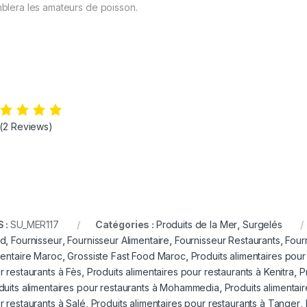
blera les amateurs de poisson.
gelé
dEats Distibution
(2 Reviews)
 :
SU_MER117
Catégories :
Produits de la Mer
,
Surgelés
od
,
Fournisseur
,
Fournisseur Alimentaire
,
Fournisseur Restaurants
,
Four
mentaire Maroc
,
Grossiste Fast Food Maroc
,
Produits alimentaires pou
r restaurants à Fès
,
Produits alimentaires pour restaurants à Kenitra
,
P
duits alimentaires pour restaurants à Mohammedia
,
Produits alimentai
r restaurants à Salé
,
Produits alimentaires pour restaurants à Tanger
,