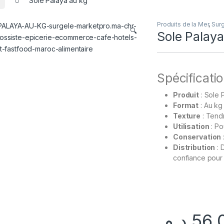
Produits de la Mer
,
Sur
🔍
Sole Palaya
Spécificatio
Produit
: Sole 
Format
: Au kg
Texture
: Tendr
Utilisation
: Po
Conservation
Distribution
: 
confiance pour
Surgelé
GoodEats Distibution
د.م.
56,