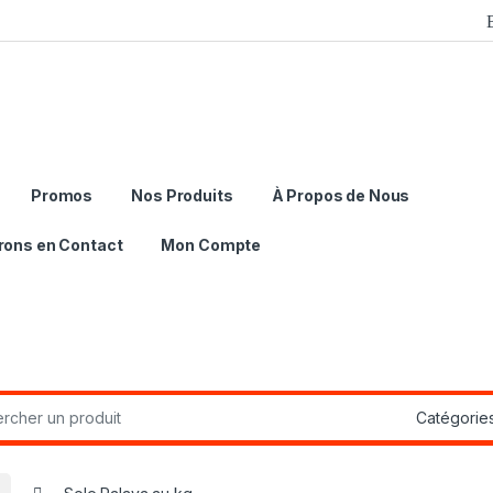
Promos
Nos Produits
À Propos de Nous
rons en Contact
Mon Compte
r:
Sole Palaya au kg