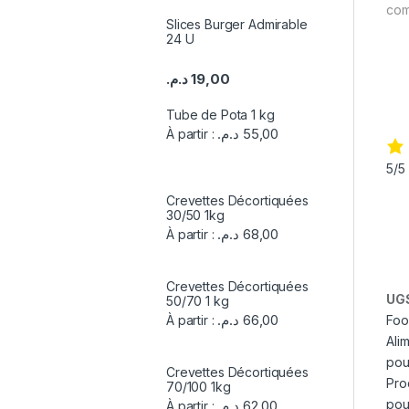
com
Slices Burger Admirable
24 U
Sur
د.م.
19,00
Goo
Tube de Pota 1 kg
د.م.
55,00
À partir :
5/5
Crevettes Décortiquées
30/50 1kg
د.م.
68,00
À partir :
Crevettes Décortiquées
UGS
50/70 1 kg
د.م.
66,00
Fo
À partir :
Ali
pou
Crevettes Décortiquées
Pro
70/100 1kg
pou
د.م.
62,00
À partir :