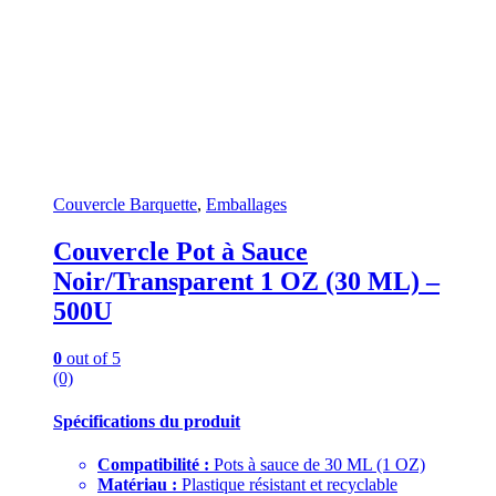
Couvercle Barquette
,
Emballages
Couvercle Pot à Sauce
Noir/Transparent 1 OZ (30 ML) –
500U
0
out of 5
(0)
Spécifications du produit
Compatibilité :
Pots à sauce de 30 ML (1 OZ)
Matériau :
Plastique résistant et recyclable