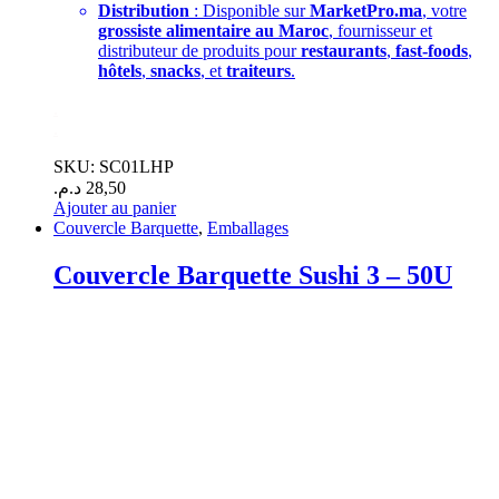
Distribution
: Disponible sur
MarketPro.ma
, votre
grossiste alimentaire au Maroc
, fournisseur et
distributeur de produits pour
restaurants
,
fast-foods
,
hôtels
,
snacks
, et
traiteurs
.
.
.
SKU: SC01LHP
د.م.
28,50
Ajouter au panier
Couvercle Barquette
,
Emballages
Couvercle Barquette Sushi 3 – 50U