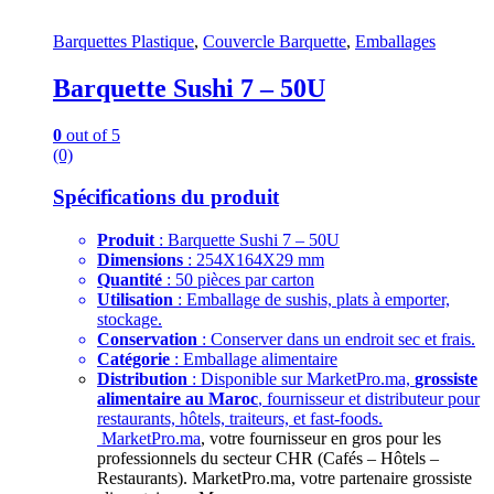
Barquettes Plastique
,
Couvercle Barquette
,
Emballages
Barquette Sushi 7 – 50U
0
out of 5
(0)
Spécifications du produit
Produit
: Barquette Sushi 7 – 50U
Dimensions
: 254X164X29 mm
Quantité
: 50 pièces par carton
Utilisation
: Emballage de sushis, plats à emporter,
stockage.
Conservation
: Conserver dans un endroit sec et frais.
Catégorie
: Emballage alimentaire
Distribution
: Disponible sur MarketPro.ma,
grossiste
alimentaire au Maroc
, fournisseur et distributeur pour
restaurants, hôtels, traiteurs, et fast-foods.
MarketPro.ma
, votre fournisseur en gros pour les
professionnels du secteur CHR (Cafés – Hôtels –
Restaurants). MarketPro.ma, votre partenaire grossiste