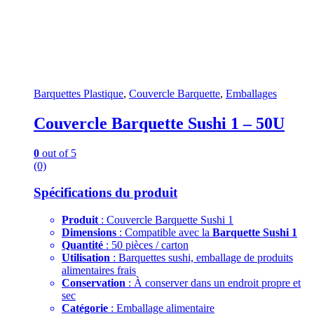
Barquettes Plastique
,
Couvercle Barquette
,
Emballages
Couvercle Barquette Sushi 1 – 50U
0
out of 5
(0)
Spécifications du produit
Produit
: Couvercle Barquette Sushi 1
Dimensions
: Compatible avec la
Barquette Sushi 1
Quantité
: 50 pièces / carton
Utilisation
: Barquettes sushi, emballage de produits
alimentaires frais
Conservation
: À conserver dans un endroit propre et
sec
Catégorie
: Emballage alimentaire