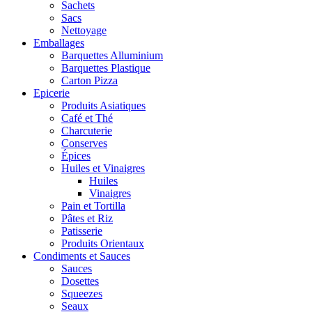
Sachets
Sacs
Nettoyage
Emballages
Barquettes Alluminium
Barquettes Plastique
Carton Pizza
Epicerie
Produits Asiatiques
Café et Thé
Charcuterie
Conserves
Épices
Huiles et Vinaigres
Huiles
Vinaigres
Pain et Tortilla
Pâtes et Riz
Patisserie
Produits Orientaux
Condiments et Sauces
Sauces
Dosettes
Squeezes
Seaux