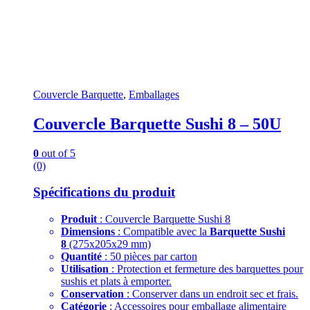
Couvercle Barquette
,
Emballages
Couvercle Barquette Sushi 8 – 50U
0
out of 5
(0)
Spécifications du produit
Produit
: Couvercle Barquette Sushi 8
Dimensions
: Compatible avec la
Barquette Sushi
8
(275x205x29 mm)
Quantité
: 50 pièces par carton
Utilisation
: Protection et fermeture des barquettes pour
sushis et plats à emporter.
Conservation
: Conserver dans un endroit sec et frais.
Catégorie
: Accessoires pour emballage alimentaire