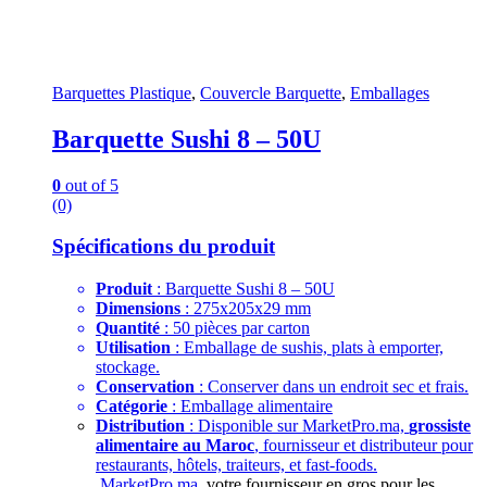
Barquettes Plastique
,
Couvercle Barquette
,
Emballages
Barquette Sushi 8 – 50U
0
out of 5
(0)
Spécifications du produit
Produit
: Barquette Sushi 8 – 50U
Dimensions
: 275x205x29 mm
Quantité
: 50 pièces par carton
Utilisation
: Emballage de sushis, plats à emporter,
stockage.
Conservation
: Conserver dans un endroit sec et frais.
Catégorie
: Emballage alimentaire
Distribution
: Disponible sur MarketPro.ma,
grossiste
alimentaire au Maroc
, fournisseur et distributeur pour
restaurants, hôtels, traiteurs, et fast-foods.
MarketPro.ma
, votre fournisseur en gros pour les