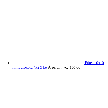
Frites 10x10
mm Eurogold 4x2,5 kg
À partir :
د.م.
165,00