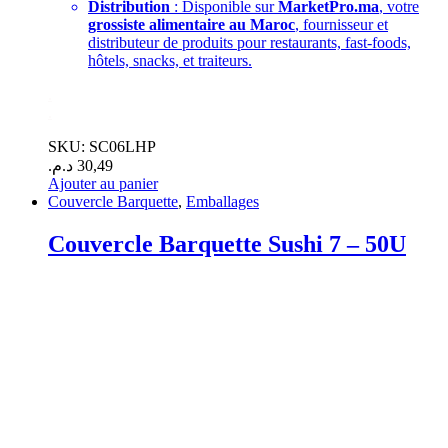
Distribution
: Disponible sur
MarketPro.ma
, votre
grossiste alimentaire au Maroc
, fournisseur et
distributeur de produits pour restaurants, fast-foods,
hôtels, snacks, et traiteurs.
.
.
SKU: SC06LHP
د.م.
30,49
Ajouter au panier
Couvercle Barquette
,
Emballages
Couvercle Barquette Sushi 7 – 50U