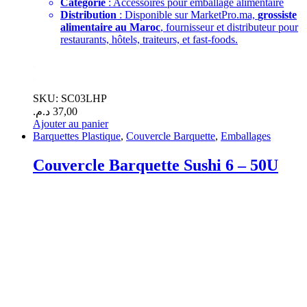
Catégorie
: Accessoires pour emballage alimentaire
Distribution
: Disponible sur MarketPro.ma,
grossiste
alimentaire au Maroc
, fournisseur et distributeur pour
restaurants, hôtels, traiteurs, et fast-foods.
.
.
SKU: SC03LHP
د.م.
37,00
Ajouter au panier
Barquettes Plastique
,
Couvercle Barquette
,
Emballages
Couvercle Barquette Sushi 6 – 50U