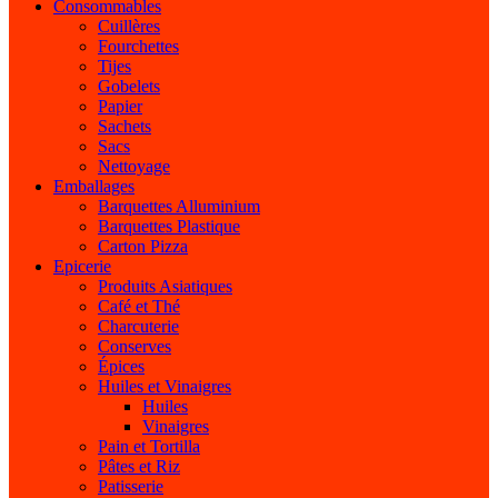
Consommables
Cuillères
Fourchettes
Tijes
Gobelets
Papier
Sachets
Sacs
Nettoyage
Emballages
Barquettes Alluminium
Barquettes Plastique
Carton Pizza
Epicerie
Produits Asiatiques
Café et Thé
Charcuterie
Conserves
Épices
Huiles et Vinaigres
Huiles
Vinaigres
Pain et Tortilla
Pâtes et Riz
Patisserie