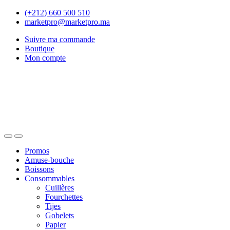
Skip
Skip
(+212) 660 500 510
to
to
marketpro@marketpro.ma
navigation
content
Suivre ma commande
Boutique
Mon compte
Open
Close
Promos
Amuse-bouche
Boissons
Consommables
Cuillères
Fourchettes
Tijes
Gobelets
Papier