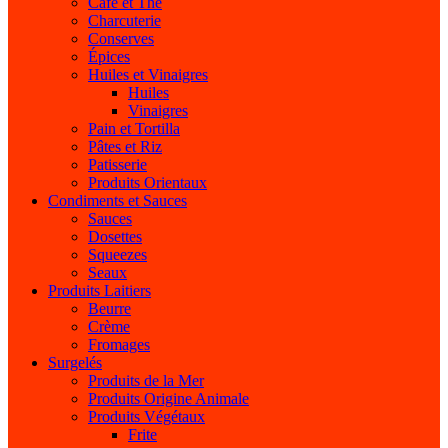
Café et Thé
Charcuterie
Conserves
Épices
Huiles et Vinaigres
Huiles
Vinaigres
Pain et Tortilla
Pâtes et Riz
Patisserie
Produits Orientaux
Condiments et Sauces
Sauces
Dosettes
Squeezes
Seaux
Produits Laitiers
Beurre
Crème
Fromages
Surgelés
Produits de la Mer
Produits Origine Animale
Produits Végétaux
Frite