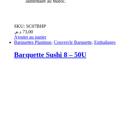
alimentaire au Maroc.
.
.
SKU: SC07BHP
د.م.
73,00
Ajouter au panier
Barquettes Plastique
,
Couvercle Barquette
,
Emballages
Barquette Sushi 8 – 50U