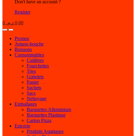
Don't have an account ?
Register
0
د.م.
0,00
Open
Close
Promos
Amuse-bouche
Boissons
Consommables
Cuillères
Fourchettes
Tijes
Gobelets
Papier
Sachets
Sacs
Nettoyage
Emballages
Barquettes Alluminium
Barquettes Plastique
Carton Pizza
Epicerie
Produits Asiatiques