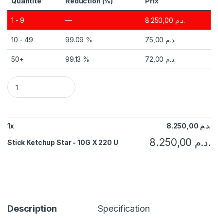
Quantité
Réduction (%)
Prix
1 - 9
—
8.250,00
د.م.
10 - 49
99.09 %
75,00
د.م.
50+
99.13 %
72,00
د.م.
Stick Ketchup Star - 10G X 220 U quantity
1
x
8.250,00
د.م.
8.250,00
د.م.
Stick Ketchup Star - 10G X 220 U
Description
Specification