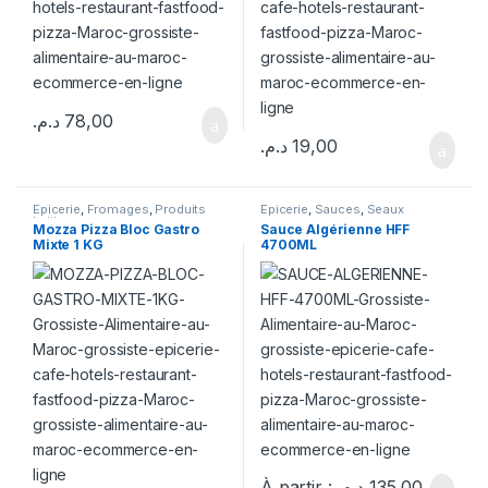
د.م.
78,00
د.م.
19,00
Epicerie
,
Fromages
,
Produits
Epicerie
,
Sauces
,
Seaux
Laitiers
Mozza Pizza Bloc Gastro
Sauce Algérienne HFF
Mixte 1 KG
4700ML
À partir :
د.م.
135,00