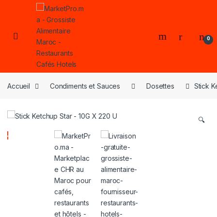
Skip to navigation
Skip to content
Open
0
Accueil
Condiments et Sauces
Dosettes
Stick K
🔍