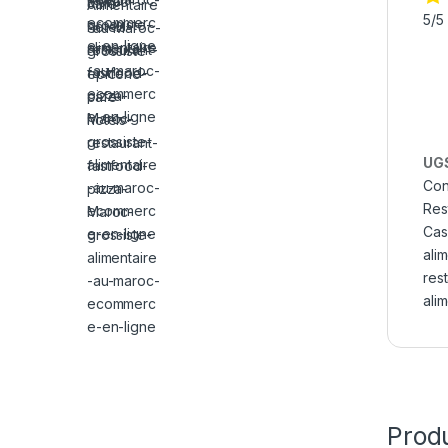
5/5
UGS
Con
Res
Cas
ali
res
ali
Produ