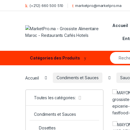
Skip to navigation
Skip to content
(+212) 660 500 510
marketpro@marketpro.ma
Accueil
Ent
Search fo
Catégories des Produits
Accueil
Condiments et Sauces
Sauc
Toutes les catégories:
Condiments et Sauces
Dosettes