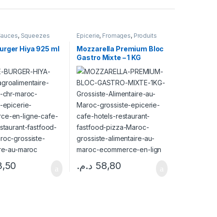
Sauces
,
Squeezes
Epicerie
,
Fromages
,
Produits
Laitiers
urger Hiya 925 ml
Mozzarella Premium Bloc
Gastro Mixte – 1 KG
3,50
د.م.
58,80