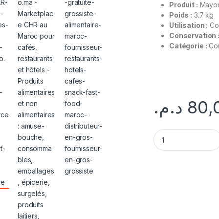
Produit :
Mayon
Poids :
3.7 kg
Utilisation :
Con
Conservation 
Catégorie :
Con
.
.
د.م.
80,
Mayonnaise Star Se