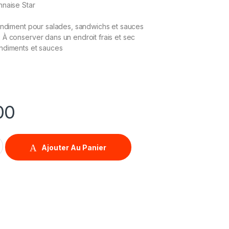
naise Star
diment pour salades, sandwichs et sauces
:
À conserver dans un endroit frais et sec
diments et sauces
00
au 3.7 kg quantity
Ajouter Au Panier