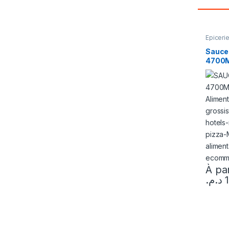
Epiceri
Sauce
4700
À par
د.م.