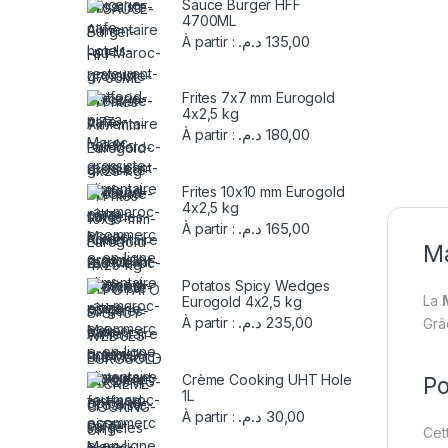
Sauce Burger HFF
4700ML
د.م.
135,00
À partir :
Frites 7x7 mm Eurogold
4x2,5 kg
د.م.
180,00
À partir :
Frites 10x10 mm Eurogold
4x2,5 kg
د.م.
165,00
À partir :
Ma
Potatos Spicy Wedges
La
Eurogold 4x2,5 kg
د.م.
235,00
À partir :
Grâ
Crème Cooking UHT Hole
Po
1L
د.م.
30,00
À partir :
Cet