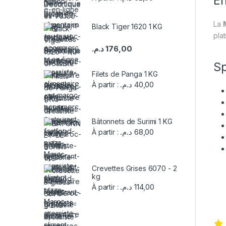
E
La
Black Tiger 1620 1 KG
pla
د.م.
176,00
Sp
Filets de Panga 1 KG
د.م.
40,00
À partir :
Bâtonnets de Surimi 1 KG
د.م.
68,00
À partir :
Crevettes Grises 6070 - 2
kg
.
د.م.
114,00
À partir :
.