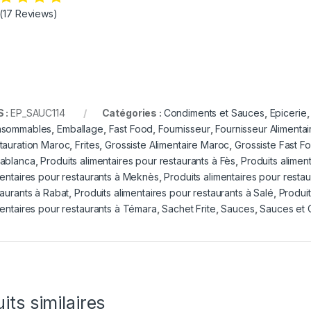
(17 Reviews)
 :
EP_SAUC114
Catégories :
Condiments et Sauces
,
Epicerie
sommables
,
Emballage
,
Fast Food
,
Fournisseur
,
Fournisseur Alimentai
tauration Maroc
,
Frites
,
Grossiste Alimentaire Maroc
,
Grossiste Fast 
ablanca
,
Produits alimentaires pour restaurants à Fès
,
Produits aliment
mentaires pour restaurants à Meknès
,
Produits alimentaires pour rest
taurants à Rabat
,
Produits alimentaires pour restaurants à Salé
,
Produit
mentaires pour restaurants à Témara
,
Sachet Frite
,
Sauces
,
Sauces et 
its similaires