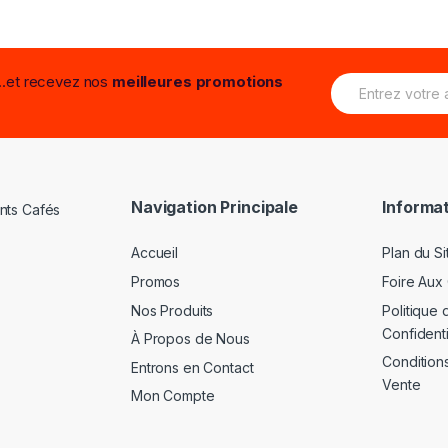
E
...et recevez nos
meilleures promotions
m
a
i
l
*
Navigation Principale
Informat
Accueil
Plan du Si
Promos
Foire Aux
Nos Produits
Politique 
Confidenti
À Propos de Nous
Condition
Entrons en Contact
Vente
Mon Compte