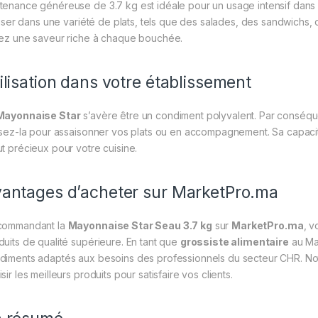
tenance généreuse de 3.7 kg est idéale pour un usage intensif dans 
tiliser dans une variété de plats, tels que des salades, des sandwich
rez une saveur riche à chaque bouchée.
ilisation dans votre établissement
Mayonnaise Star
s’avère être un condiment polyvalent. Par conséquen
lisez-la pour assaisonner vos plats ou en accompagnement. Sa capacité
ut précieux pour votre cuisine.
antages d’acheter sur MarketPro.ma
commandant la
Mayonnaise Star Seau 3.7 kg
sur
MarketPro.ma
, v
duits de qualité supérieure. En tant que
grossiste alimentaire
au Ma
diments adaptés aux besoins des professionnels du secteur CHR. Notr
sir les meilleurs produits pour satisfaire vos clients.