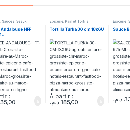
e
,
Sauces
,
Seaux
Epicerie
,
Pain et Tortilla
Epicerie
,
 Andalouse HFF
Tortilla Turka 30 cm 18x6U
Sauce B
ML
tir :
À partir :
د.م.
3
135,00
د.م.
185,00