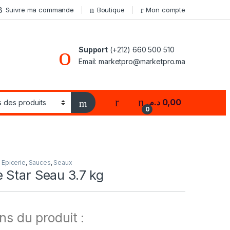
Suivre ma commande
Boutique
Mon compte
Support
(+212) 660 500 510
Email: marketpro@marketpro.ma
My Account
د.م.
0,00
0
,
Epicerie
,
Sauces
,
Seaux
 Star Seau 3.7 kg
ns du produit :