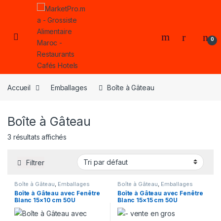
Skip to navigation
Skip to content
Open
0
Accueil
Emballages
Boîte à Gâteau
Boîte à Gâteau
3 résultats affichés
Filtrer
Boîte à Gâteau
,
Emballages
Boîte à Gâteau
,
Emballages
Boîte à Gâteau avec Fenêtre
Boîte à Gâteau avec Fenêtre
Blanc 15×10 cm 50U
Blanc 15×15 cm 50U