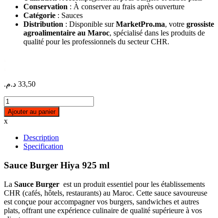
Conservation
: À conserver au frais après ouverture
Catégorie
: Sauces
Distribution
: Disponible sur
MarketPro.ma
, votre
grossiste
agroalimentaire au Maroc
, spécialisé dans les produits de
qualité pour les professionnels du secteur CHR.
.
.
د.م.
33,50
Sauce
Burger
Ajouter au panier
Hiya
x
925
ml
Description
quantity
Specification
Sauce Burger Hiya 925 ml
La
Sauce Burger
est un produit essentiel pour les établissements
CHR (cafés, hôtels, restaurants) au Maroc. Cette sauce savoureuse
est conçue pour accompagner vos burgers, sandwiches et autres
plats, offrant une expérience culinaire de qualité supérieure à vos