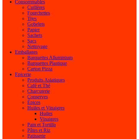
Consommables
Cuillères
Fourchettes
Tijes
Gobelets
Papier
Sachets
Sacs
Nettoyage
Emballages
Barquettes Alluminium
Barquettes Plastique
Carton Pizza
Epicerie
Produits Asiatiques
Café et Thé
Charcuterie
Conserves
Épices
Huiles et Vinaigres
Huiles
Vinaigres
Pain et Tortilla
Pâtes et Riz
Patisserie