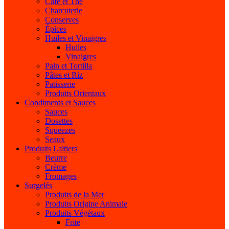
Café et Thé
Charcuterie
Conserves
Épices
Huiles et Vinaigres
Huiles
Vinaigres
Pain et Tortilla
Pâtes et Riz
Patisserie
Produits Orientaux
Condiments et Sauces
Sauces
Dosettes
Squeezes
Seaux
Produits Laitiers
Beurre
Crème
Fromages
Surgelés
Produits de la Mer
Produits Origine Animale
Produits Végétaux
Frite