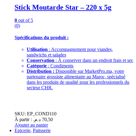
Stick Moutarde Star – 220 x 5g
0
out of 5
(0)
Spécifications du produit :
Utilisation
: Accompagnement pour viandes,
sandwichs et salades
Conservation
: À conserver dans un endroit frais et sec
Catégorie
: Condiments
Distribution :
Disponible sur MarketPro.ma, votre
partenaire grossiste alimentaire au Maroc, spécialisé
dans les produits de qualité pour les professionnels du
secteur CHR.
.
.
SKU: EP_COND110
À partir :
د.م.
70,50
Ajouter au panier
Epicerie
,
Patisserie