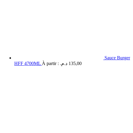
Sauce Burger
HFF 4700ML
À partir :
د.م.
135,00