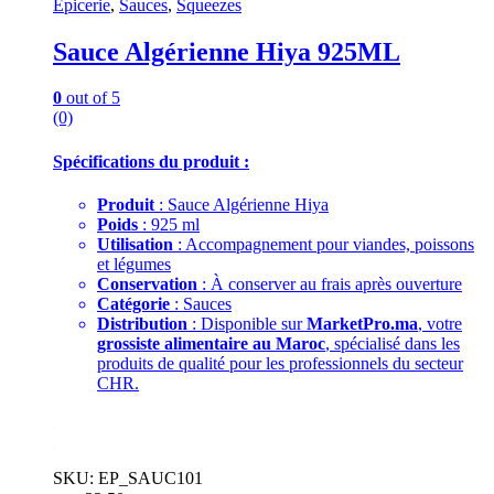
Epicerie
,
Sauces
,
Squeezes
Sauce Algérienne Hiya 925ML
0
out of 5
(0)
Spécifications du produit :
Produit
: Sauce Algérienne Hiya
Poids
: 925 ml
Utilisation
: Accompagnement pour viandes, poissons
et légumes
Conservation
: À conserver au frais après ouverture
Catégorie
: Sauces
Distribution
: Disponible sur
MarketPro.ma
, votre
grossiste alimentaire au Maroc
, spécialisé dans les
produits de qualité pour les professionnels du secteur
CHR.
.
.
SKU: EP_SAUC101