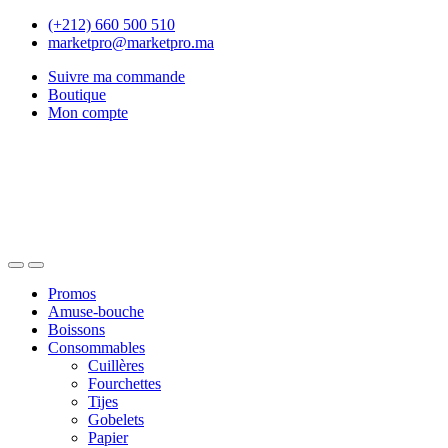
Skip
Skip
(+212) 660 500 510
to
to
marketpro@marketpro.ma
navigation
content
Suivre ma commande
Boutique
Mon compte
Open
Close
Promos
Amuse-bouche
Boissons
Consommables
Cuillères
Fourchettes
Tijes
Gobelets
Papier