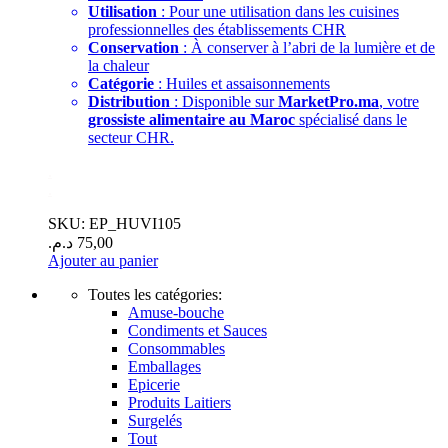
Utilisation
: Pour une utilisation dans les cuisines
professionnelles des établissements CHR
Conservation
: À conserver à l’abri de la lumière et de
la chaleur
Catégorie
: Huiles et assaisonnements
Distribution
: Disponible sur
MarketPro.ma
, votre
grossiste alimentaire au Maroc
spécialisé dans le
secteur CHR.
.
.
SKU: EP_HUVI105
د.م.
75,00
Ajouter au panier
Toutes les catégories:
Amuse-bouche
Condiments et Sauces
Consommables
Emballages
Epicerie
Produits Laitiers
Surgelés
Tout