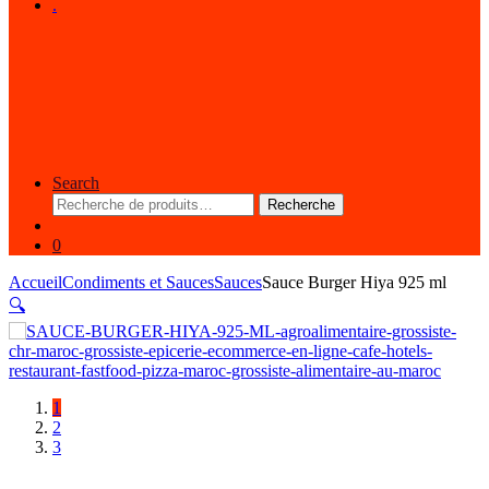
.
Search
Recherche
Recherche
pour :
0
Accueil
Condiments et Sauces
Sauces
Sauce Burger Hiya 925 ml
🔍
1
2
3