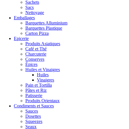
Sachets
Sacs
Nettoyage
Emballages
Barquettes Alluminium
Barquettes Plastique
Carton Pizza
Epicerie
Produits Asiatiques
Café et Thé
Charcuterie
Conserves
Épices
Huiles et Vinaigres
Huiles
Vinaigres
Pain et Tortilla
Pâtes et Riz
Patisserie
Produits Orientaux
Condiments et Sauces
Sauces
Dosettes
Squeezes
Seaux