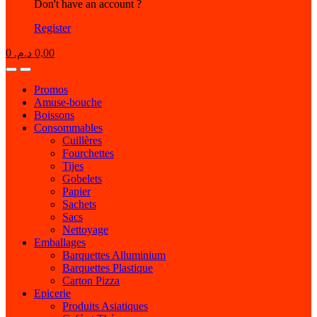
Don't have an account ?
Register
0
د.م.
0,00
Open
Close
Promos
Amuse-bouche
Boissons
Consommables
Cuillères
Fourchettes
Tijes
Gobelets
Papier
Sachets
Sacs
Nettoyage
Emballages
Barquettes Alluminium
Barquettes Plastique
Carton Pizza
Epicerie
Produits Asiatiques