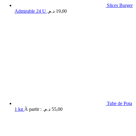
Slices Burger
Admirable 24 U
د.م.
19,00
Tube de Pota
1 kg
À partir :
د.م.
55,00