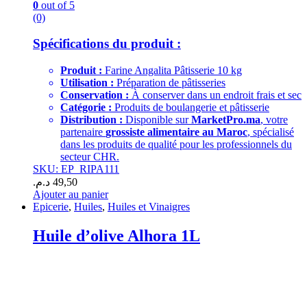
0
out of 5
(0)
Spécifications du produit :
Produit :
Farine Angalita Pâtisserie 10 kg
Utilisation :
Préparation de pâtisseries
Conservation :
À conserver dans un endroit frais et sec
Catégorie :
Produits de boulangerie et pâtisserie
Distribution :
Disponible sur
MarketPro.ma
, votre
partenaire
grossiste alimentaire au Maroc
, spécialisé
dans les produits de qualité pour les professionnels du
secteur CHR.
SKU: EP_RIPA111
د.م.
49,50
Ajouter au panier
Epicerie
,
Huiles
,
Huiles et Vinaigres
Huile d’olive Alhora 1L