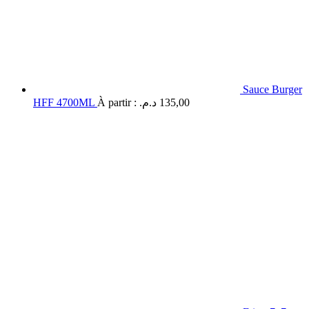
Sauce Burger
HFF 4700ML
À partir :
د.م.
135,00