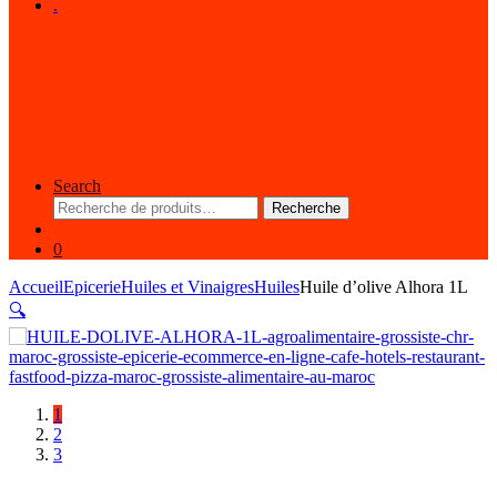
.
Search
Recherche
Recherche
pour :
0
Accueil
Epicerie
Huiles et Vinaigres
Huiles
Huile d’olive Alhora 1L
🔍
1
2
3