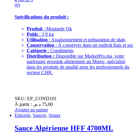
(0)
Spécifications du produit :
Produit
: Moutarde Ok
Poids
: 3,9 kg
Utilisation
: Assaisonnement et préparation de plats
Conservation
: À conserver dans un endroit frais et sec
Catégorie
: Condiments
Distribution :
Disponible sur MarketPro.ma, votre
partenaire grossiste alimentaire au Maroc, spécialisé
dans les produits de qualité pour les professionnels du
secteur CHR.
.
.
SKU: EP_COND101
À partir :
د.م.
75,00
Ajouter au panier
Epicerie
,
Sauces
,
Seaux
Sauce Algérienne HFF 4700ML