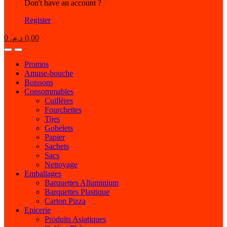
Don't have an account ?
Register
0
د.م.
0,00
Open
Close
Promos
Amuse-bouche
Boissons
Consommables
Cuillères
Fourchettes
Tijes
Gobelets
Papier
Sachets
Sacs
Nettoyage
Emballages
Barquettes Alluminium
Barquettes Plastique
Carton Pizza
Epicerie
Produits Asiatiques