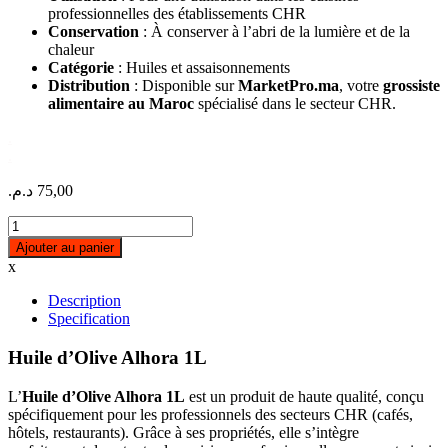
professionnelles des établissements CHR
Conservation
: À conserver à l’abri de la lumière et de la
chaleur
Catégorie
: Huiles et assaisonnements
Distribution
: Disponible sur
MarketPro.ma
, votre
grossiste
alimentaire au Maroc
spécialisé dans le secteur CHR.
.
.
د.م.
75,00
Huile
d'olive
Ajouter au panier
Alhora
x
1L
quantity
Description
Specification
Huile d’Olive Alhora 1L
L’
Huile d’Olive Alhora 1L
est un produit de haute qualité, conçu
spécifiquement pour les professionnels des secteurs CHR (cafés,
hôtels, restaurants). Grâce à ses propriétés, elle s’intègre