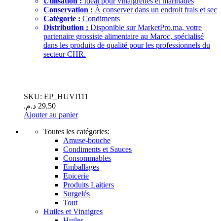
Utilisation :
Idéal pour vinaigrettes et marinades
Conservation :
À conserver dans un endroit frais et sec
Catégorie :
Condiments
Distribution :
Disponible sur MarketPro.ma, votre
partenaire grossiste alimentaire au Maroc, spécialisé
dans les produits de qualité pour les professionnels du
secteur CHR.
.
.
SKU: EP_HUVI111
د.م.
29,50
Ajouter au panier
Toutes les catégories:
Amuse-bouche
Condiments et Sauces
Consommables
Emballages
Epicerie
Produits Laitiers
Surgelés
Tout
Huiles et Vinaigres
Huiles