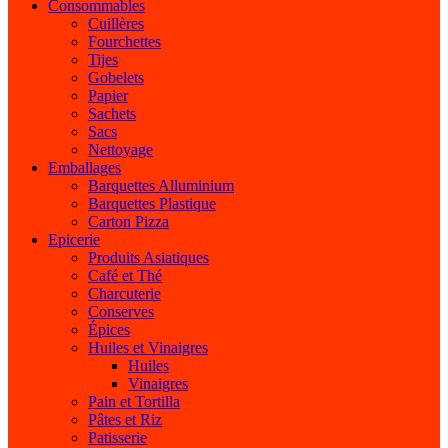
Consommables
Cuillères
Fourchettes
Tijes
Gobelets
Papier
Sachets
Sacs
Nettoyage
Emballages
Barquettes Alluminium
Barquettes Plastique
Carton Pizza
Epicerie
Produits Asiatiques
Café et Thé
Charcuterie
Conserves
Épices
Huiles et Vinaigres
Huiles
Vinaigres
Pain et Tortilla
Pâtes et Riz
Patisserie