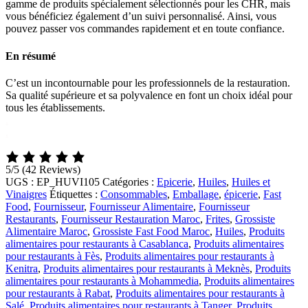
gamme de produits spécialement sélectionnés pour les CHR, mais
vous bénéficiez également d’un suivi personnalisé. Ainsi, vous
pouvez passer vos commandes rapidement et en toute confiance.
En résumé
C’est un incontournable pour les professionnels de la restauration.
Sa qualité supérieure et sa polyvalence en font un choix idéal pour
tous les établissements.
.
.
5/5
(42 Reviews)
UGS :
EP_HUVI105
Catégories :
Epicerie
,
Huiles
,
Huiles et
Vinaigres
Étiquettes :
Consommables
,
Emballage
,
épicerie
,
Fast
Food
,
Fournisseur
,
Fournisseur Alimentaire
,
Fournisseur
Restaurants
,
Fournisseur Restauration Maroc
,
Frites
,
Grossiste
Alimentaire Maroc
,
Grossiste Fast Food Maroc
,
Huiles
,
Produits
alimentaires pour restaurants à Casablanca
,
Produits alimentaires
pour restaurants à Fès
,
Produits alimentaires pour restaurants à
Kenitra
,
Produits alimentaires pour restaurants à Meknès
,
Produits
alimentaires pour restaurants à Mohammedia
,
Produits alimentaires
pour restaurants à Rabat
,
Produits alimentaires pour restaurants à
Salé
,
Produits alimentaires pour restaurants à Tanger
,
Produits