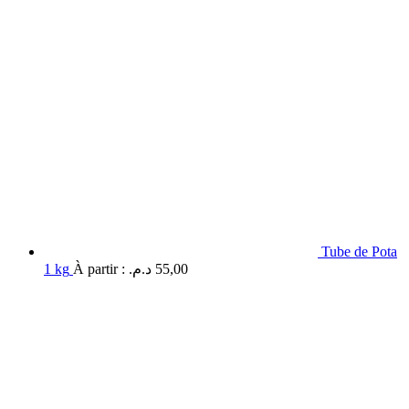
Tube de Pota
1 kg
À partir :
د.م.
55,00