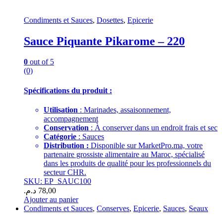
Condiments et Sauces
,
Dosettes
,
Epicerie
Sauce Piquante Pikarome – 220
0
out of 5
(0)
Spécifications du produit :
Utilisation
: Marinades, assaisonnement,
accompagnement
Conservation
: À conserver dans un endroit frais et sec
Catégorie
: Sauces
Distribution :
Disponible sur MarketPro.ma, votre
partenaire grossiste alimentaire au Maroc, spécialisé
dans les produits de qualité pour les professionnels du
secteur CHR.
SKU: EP_SAUC100
د.م.
78,00
Ajouter au panier
Condiments et Sauces
,
Conserves
,
Epicerie
,
Sauces
,
Seaux