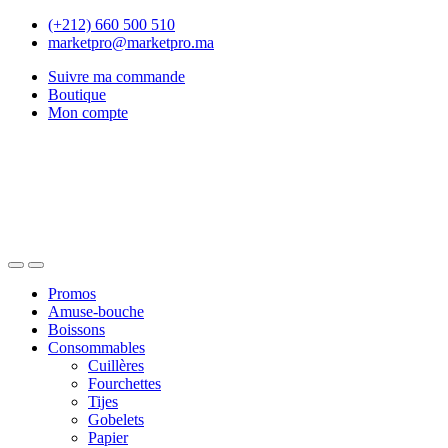
Skip
Skip
(+212) 660 500 510
to
to
marketpro@marketpro.ma
navigation
content
Suivre ma commande
Boutique
Mon compte
Open
Close
Promos
Amuse-bouche
Boissons
Consommables
Cuillères
Fourchettes
Tijes
Gobelets
Papier