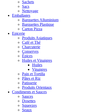
Sachets
Sacs
Nettoyage
Emballages
Barquettes Alluminium
Barquettes Plastique
Carton Pizza
Epicerie
Produits Asiatiques
Café et Thé
Charcuterie
Conserves
Épices
Huiles et Vinaigres
Huiles
Vinaigres
Pain et Tortilla
Pâtes et Riz
Patisserie
Produits Orientaux
Condiments et Sauces
Sauces
Dosettes
Squeezes
Seaux