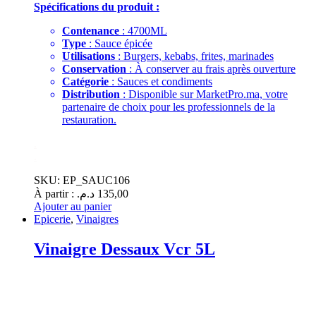
Spécifications du produit :
Contenance
: 4700ML
Type
: Sauce épicée
Utilisations
: Burgers, kebabs, frites, marinades
Conservation
: À conserver au frais après ouverture
Catégorie
: Sauces et condiments
Distribution
: Disponible sur MarketPro.ma, votre
partenaire de choix pour les professionnels de la
restauration.
.
.
SKU: EP_SAUC106
À partir :
د.م.
135,00
Ajouter au panier
Epicerie
,
Vinaigres
Vinaigre Dessaux Vcr 5L