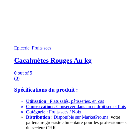
Epicerie
,
Fruits secs
Cacahuètes Rouges Au kg
0
out of 5
(0)
Spécifications du produit :
Utilisation
: Plats salés, pâtisseries, en-cas
Conservation
: Conserver dans un endroit sec et frais
Catégorie
: Fruits secs / Noix
Distribution
: Disponible sur
MarketPro.ma
, votre
partenaire grossiste alimentaire pour les professionnels
du secteur CHR.