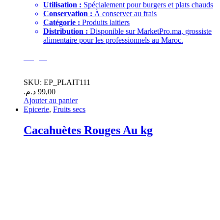
Utilisation :
Spécialement pour burgers et plats chauds
Conservation :
À conserver au frais
Catégorie :
Produits laitiers
Distribution :
Disponible sur MarketPro.ma, grossiste
alimentaire pour les professionnels au Maroc.
Surgelé
GoodEats Distibution
SKU: EP_PLAIT111
د.م.
99,00
Ajouter au panier
Epicerie
,
Fruits secs
Cacahuètes Rouges Au kg