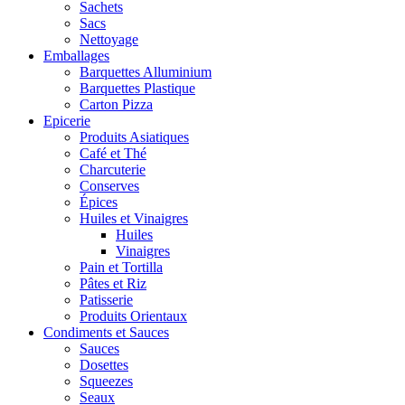
Sachets
Sacs
Nettoyage
Emballages
Barquettes Alluminium
Barquettes Plastique
Carton Pizza
Epicerie
Produits Asiatiques
Café et Thé
Charcuterie
Conserves
Épices
Huiles et Vinaigres
Huiles
Vinaigres
Pain et Tortilla
Pâtes et Riz
Patisserie
Produits Orientaux
Condiments et Sauces
Sauces
Dosettes
Squeezes
Seaux