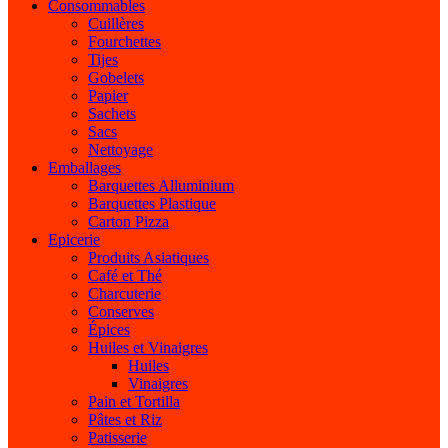
Consommables
Cuillères
Fourchettes
Tijes
Gobelets
Papier
Sachets
Sacs
Nettoyage
Emballages
Barquettes Alluminium
Barquettes Plastique
Carton Pizza
Epicerie
Produits Asiatiques
Café et Thé
Charcuterie
Conserves
Épices
Huiles et Vinaigres
Huiles
Vinaigres
Pain et Tortilla
Pâtes et Riz
Patisserie