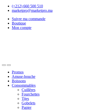
Skip
Skip
(+212) 660 500 510
to
to
marketpro@marketpro.ma
navigation
content
Suivre ma commande
Boutique
Mon compte
Open
Close
Promos
Amuse-bouche
Boissons
Consommables
Cuillères
Fourchettes
Tijes
Gobelets
Papier