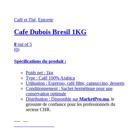
Café et Thé
,
Epicerie
Cafe Dubois Bresil 1KG
0
out of 5
(0)
Spécifications du produit :
Poids net : 1kg
Type : Café 100% Arabica
Utilisation : Espresso, café filtre, cappuccino, desserts
Conditionnement : Sachet hermétique pour une
conservation optimale
Distribution : Disponible sur
MarketPro.ma
, le
grossiste de confiance pour les professionnels du
secteur CHR.
Surgelé
GoodEats Distibution