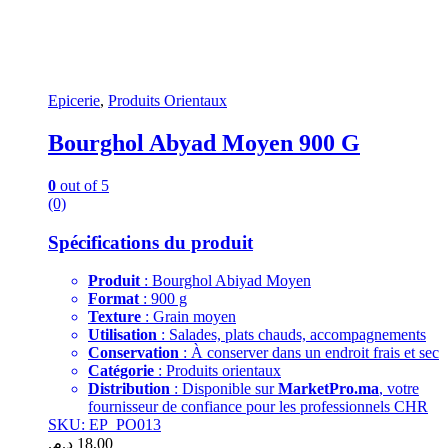
Epicerie
,
Produits Orientaux
Bourghol Abyad Moyen 900 G
0
out of 5
(0)
Spécifications du produit
Produit
: Bourghol Abiyad Moyen
Format
: 900 g
Texture
: Grain moyen
Utilisation
: Salades, plats chauds, accompagnements
Conservation
: À conserver dans un endroit frais et sec
Catégorie
: Produits orientaux
Distribution
: Disponible sur
MarketPro.ma
, votre
fournisseur de confiance pour les professionnels CHR
SKU: EP_PO013
د.م.
18,00