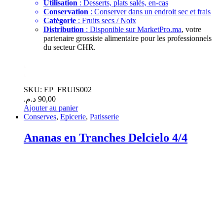
Utilisation
: Desserts, plats salés, en-cas
Conservation
: Conserver dans un endroit sec et frais
Catégorie
: Fruits secs / Noix
Distribution
: Disponible sur
MarketPro.ma
, votre
partenaire grossiste alimentaire pour les professionnels
du secteur CHR.
.
.
SKU: EP_FRUIS002
د.م.
90,00
Ajouter au panier
Conserves
,
Epicerie
,
Patisserie
Ananas en Tranches Delcielo 4/4