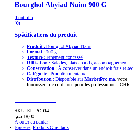
Bourghol Abyiad Naim 900 G
0
out of 5
(0)
Spécifications du produit
Produit
: Bourghol Abyiad Naim
Format
: 900 g
Texture
: Finement concassé
Utilisation
: Salades, plats chauds, accompagnements
Conservation
: À conserver dans un endroit frais et sec
Catégorie
: Produits orientaux
Distribution
: Disponible sur
MarketPro.ma
, votre
fournisseur de confiance pour les professionnels CHR
Surgelé
GoodEats Distibution
SKU: EP_PO014
د.م.
18,00
Ajouter au panier
Epicerie
,
Produits Orientaux