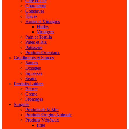
Café et Thé
Charcuterie
Conserves
Épices
Huiles et Vinaigres
Huiles
Vinaigres
Pain et Tortilla
Pâtes et Riz
Patisserie
Produits Orientaux
Condiments et Sauces
Sauces
Dosettes
Squeezes
Seaux
Produits Laitiers
Beurre
Crème
Fromages
Surgelés
Produits de la Mer
Produits Origine Animale
Produits Végétaux
Frite