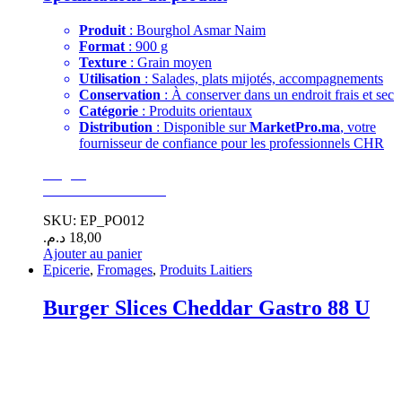
Produit
: Bourghol Asmar Naim
Format
: 900 g
Texture
: Grain moyen
Utilisation
: Salades, plats mijotés, accompagnements
Conservation
: À conserver dans un endroit frais et sec
Catégorie
: Produits orientaux
Distribution
: Disponible sur
MarketPro.ma
, votre
fournisseur de confiance pour les professionnels CHR
Surgelé
GoodEats Distibution
SKU: EP_PO012
د.م.
18,00
Ajouter au panier
Epicerie
,
Fromages
,
Produits Laitiers
Burger Slices Cheddar Gastro 88 U