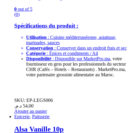
0
out of 5
(0)
Spécifications du produit :
Utilisation
: Cuisine méditerranéenne, asiatique,
marinades, sauces
Conservation
: Conserver dans un endroit frais et sec
Catégorie
: Épices et condiments / Ail
Disponibilité
: Disponible sur
MarketPro.ma
, votre
fournisseur en gros pour les professionnels du secteur
CHR (Cafés – Hotels – Restaurants) . MarketPro.ma,
votre partenaire grossiste alimentaire au Maroc.
.
.
SKU: EP-LEGS006
د.م.
54,00
Ajouter au panier
Epicerie
,
Patisserie
Alsa Vanille 10p