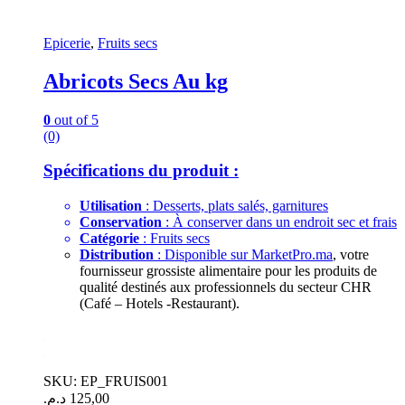
Epicerie
,
Fruits secs
Abricots Secs Au kg
0
out of 5
(0)
Spécifications du produit :
Utilisation
: Desserts, plats salés, garnitures
Conservation
: À conserver dans un endroit sec et frais
Catégorie
: Fruits secs
Distribution
: Disponible sur
MarketPro.ma
, votre
fournisseur grossiste alimentaire pour les produits de
qualité destinés aux professionnels du secteur CHR
(Café – Hotels -Restaurant).
.
.
SKU: EP_FRUIS001
د.م.
125,00