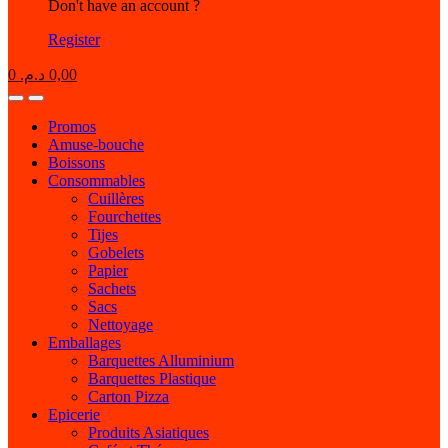
Don't have an account ?
Register
0
د.م.
0,00
Open
Close
Promos
Amuse-bouche
Boissons
Consommables
Cuillères
Fourchettes
Tijes
Gobelets
Papier
Sachets
Sacs
Nettoyage
Emballages
Barquettes Alluminium
Barquettes Plastique
Carton Pizza
Epicerie
Produits Asiatiques