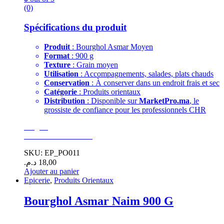
(0)
Spécifications du produit
Produit
: Bourghol Asmar Moyen
Format
: 900 g
Texture
: Grain moyen
Utilisation
: Accompagnements, salades, plats chauds
Conservation
: À conserver dans un endroit frais et sec
Catégorie
: Produits orientaux
Distribution
: Disponible sur
MarketPro.ma
, le
grossiste de confiance pour les professionnels CHR
Surgelé
GoodEats Distibution
SKU: EP_PO011
د.م.
18,00
Ajouter au panier
Epicerie
,
Produits Orientaux
Bourghol Asmar Naim 900 G