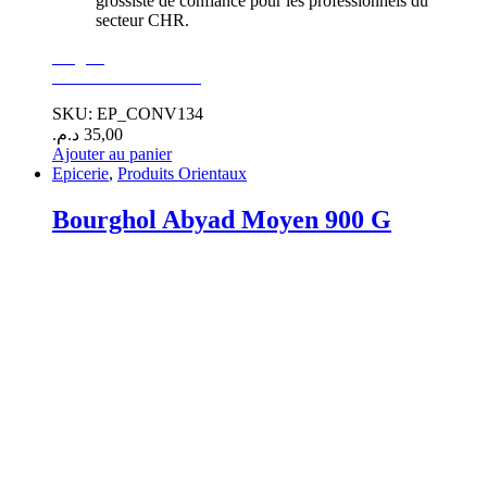
grossiste de confiance pour les professionnels du
secteur CHR.
Surgelé
GoodEats Distibution
SKU: EP_CONV134
د.م.
35,00
Ajouter au panier
Epicerie
,
Produits Orientaux
Bourghol Abyad Moyen 900 G