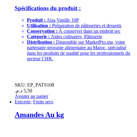
Spécifications du produit :
Produit :
Alsa Vanille 10P
Utilisation :
Préparation de pâtisseries et desserts
Conservation :
À conserver dans un endroit sec
Catégorie :
Aides culinaires, Pâtisserie
Distribution :
Disponible sur MarketPro.ma, votre
partenaire grossiste alimentaire au Maroc, spécialisé
dans les produits de qualité pour les professionnels du
secteur CHR.
.
.
SKU: EP_PATS108
د.م.
5,50
Ajouter au panier
Epicerie
,
Fruits secs
Amandes Au kg