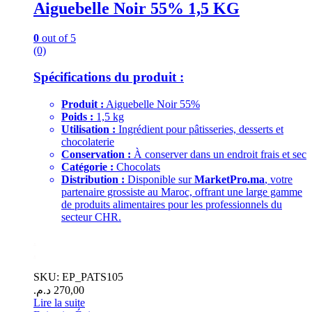
Aiguebelle Noir 55% 1,5 KG
0
out of 5
(0)
Spécifications du produit :
Produit :
Aiguebelle Noir 55%
Poids :
1,5 kg
Utilisation :
Ingrédient pour pâtisseries, desserts et
chocolaterie
Conservation :
À conserver dans un endroit frais et sec
Catégorie :
Chocolats
Distribution :
Disponible sur
MarketPro.ma
, votre
partenaire grossiste au Maroc, offrant une large gamme
de produits alimentaires pour les professionnels du
secteur CHR.
.
.
SKU: EP_PATS105
د.م.
270,00
Lire la suite