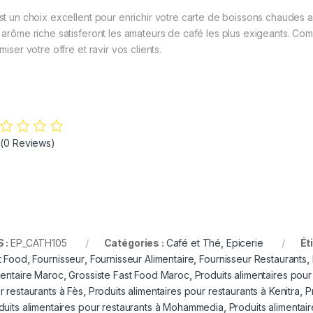
st un choix excellent pour enrichir votre carte de boissons chaudes a
 arôme riche satisferont les amateurs de café les plus exigeants. C
miser votre offre et ravir vos clients.
gelé
dEats Distibution
5
(0 Reviews)
 :
EP_CATH105
Catégories :
Café et Thé
,
Epicerie
Ét
t Food
,
Fournisseur
,
Fournisseur Alimentaire
,
Fournisseur Restaurants
,
mentaire Maroc
,
Grossiste Fast Food Maroc
,
Produits alimentaires pou
r restaurants à Fès
,
Produits alimentaires pour restaurants à Kenitra
,
P
duits alimentaires pour restaurants à Mohammedia
,
Produits alimentai