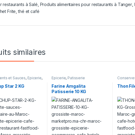
r restaurants à Salé
,
Produits alimentaires pour restaurants à Tanger
,
het Frite
,
thé et café
its similaires
nts et Sauces
,
Epicerie
,
Epicerie
,
Patisserie
Conserve
,
Seaux
p Star 2 KG
Farine Amgalita
Thon Fil
Patisserie 10 KG