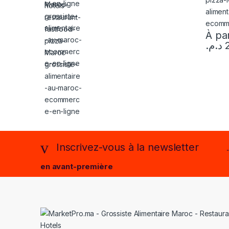
À par
د.م.
Inscrivez-vous à la newsletter
en avant-première