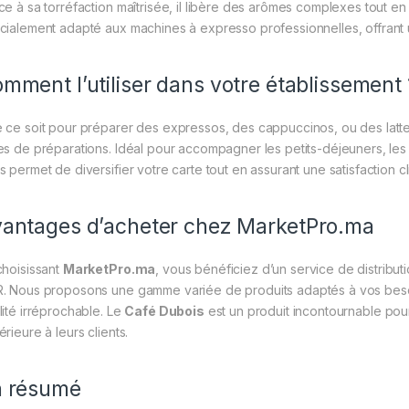
ce à sa torréfaction maîtrisée, il libère des arômes complexes tout e
cialement adapté aux machines à expresso professionnelles, offrant u
mment l’utiliser dans votre établissement 
 ce soit pour préparer des expressos, des cappuccinos, ou des latte
es de préparations. Idéal pour accompagner les petits-déjeuners, les
s permet de diversifier votre carte tout en assurant une satisfaction c
antages d’acheter chez MarketPro.ma
choisissant
MarketPro.ma
, vous bénéficiez d’un service de distribut
. Nous proposons une gamme variée de produits adaptés à vos besoin
lité irréprochable. Le
Café Dubois
est un produit incontournable pour
rieure à leurs clients.
n résumé