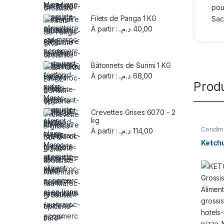
pou
Filets de Panga 1 KG
Sac
د.م.
40,00
À partir :
Bâtonnets de Surimi 1 KG
د.م.
68,00
À partir :
Produ
Crevettes Grises 6070 - 2
kg
Condime
د.م.
114,00
À partir :
Sauces
Ketchu