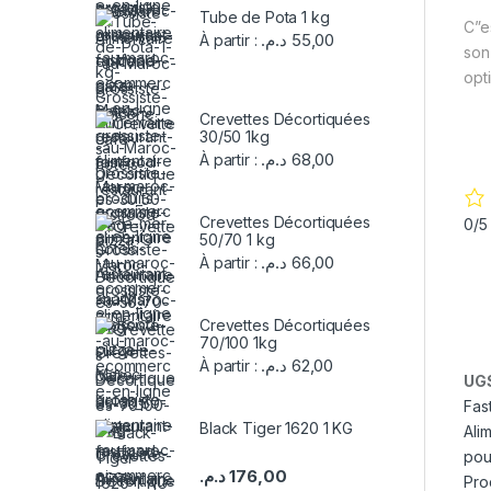
Tube de Pota 1 kg
C”e
د.م.
55,00
À partir :
son
opti
Sur
Crevettes Décortiquées
Goo
30/50 1kg
د.م.
68,00
À partir :
Crevettes Décortiquées
0/
50/70 1 kg
د.م.
66,00
À partir :
Crevettes Décortiquées
70/100 1kg
د.م.
62,00
À partir :
UGS
Fas
Black Tiger 1620 1 KG
Ali
pou
د.م.
176,00
Pro