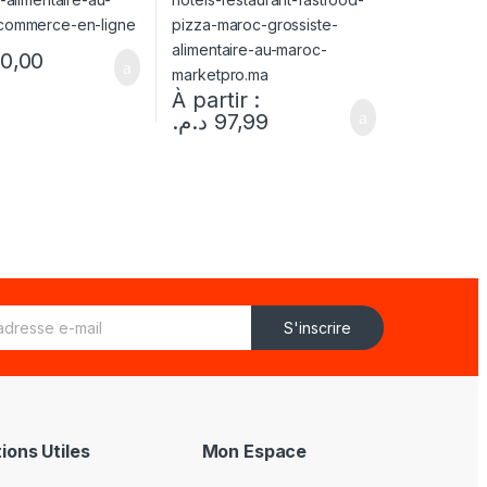
0,00
À partir :
د.م.
97,99
S'inscrire
ions Utiles
Mon Espace