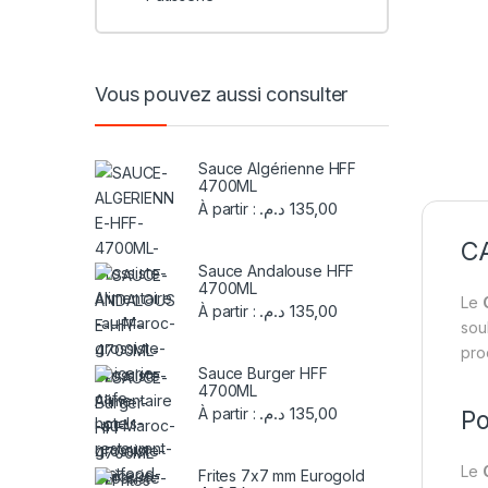
Vous pouvez aussi consulter
Sauce Algérienne HFF
4700ML
د.م.
135,00
À partir :
C
Sauce Andalouse HFF
4700ML
Le
د.م.
135,00
À partir :
sou
pro
Sauce Burger HFF
4700ML
د.م.
135,00
À partir :
Po
Le
Frites 7x7 mm Eurogold