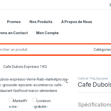
Promos
Nos Produits
À Propos de Nous
rons en Contact
Mon Compte
r:
Cafe Dubois Expresso 1 KG
Café et Thé
,
Epicerie
🔍
Cafe Duboi
Spécification