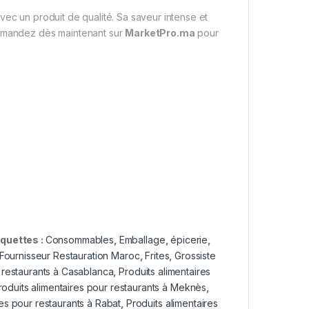
vec un produit de qualité. Sa saveur intense et
ommandez dès maintenant sur
MarketPro.ma
pour
iquettes :
Consommables
,
Emballage
,
épicerie
,
Fournisseur Restauration Maroc
,
Frites
,
Grossiste
r restaurants à Casablanca
,
Produits alimentaires
roduits alimentaires pour restaurants à Meknès
,
res pour restaurants à Rabat
,
Produits alimentaires