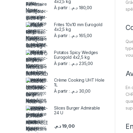
4x2,5 kg
Grâ
د.م.
180,00
À partir :
spé
Frites 10x10 mm Eurogold
Co
4x2,5 kg
د.م.
165,00
À partir :
Que
typ
Potatos Spicy Wedges
vou
Eurogold 4x2,5 kg
د.م.
235,00
À partir :
Av
Crème Cooking UHT Hole
1L
En 
د.م.
30,00
À partir :
CHR
qua
supé
Slices Burger Admirable
24 U
E
د.م.
19,00