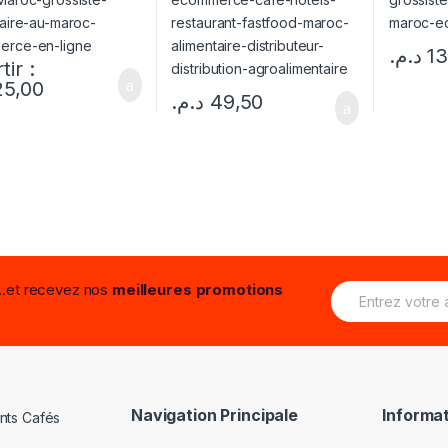
د.م.
13
tir :
25,00
د.م.
49,50
E
...et recevez nos
meilleures promotions
m
a
i
l
*
Navigation Principale
Informat