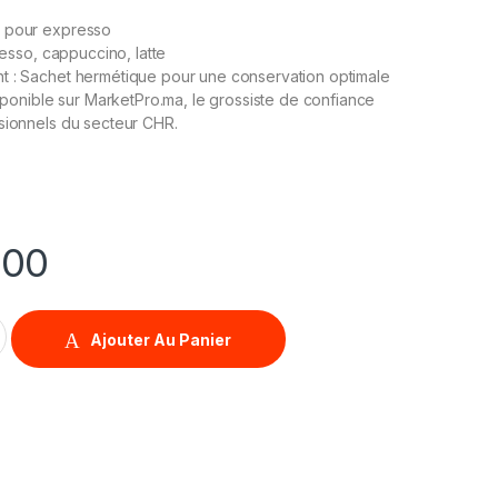
 pour expresso
presso, cappuccino, latte
t : Sachet hermétique pour une conservation optimale
isponible sur MarketPro.ma, le grossiste de confiance
sionnels du secteur CHR.
,00
so 1 KG quantity
Ajouter Au Panier