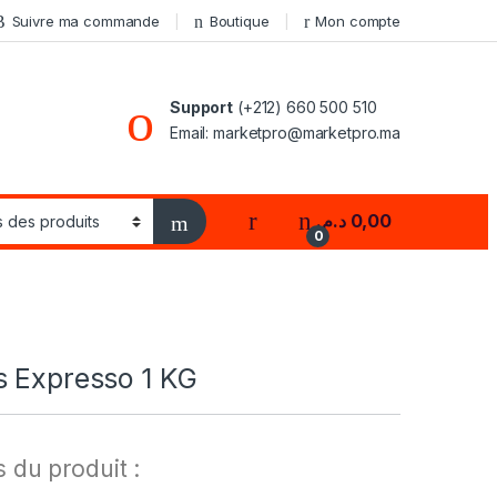
Suivre ma commande
Boutique
Mon compte
Support
(+212) 660 500 510
Email: marketpro@marketpro.ma
My Account
د.م.
0,00
0
s Expresso 1 KG
s du produit :