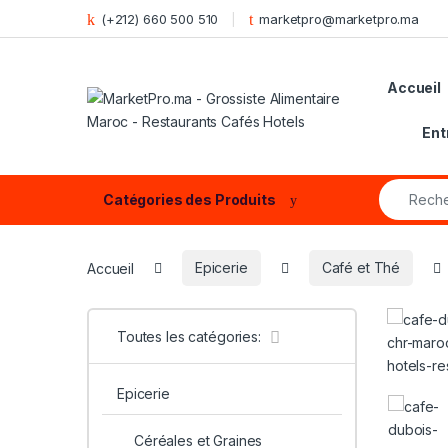
Skip to navigation
Skip to content
(+212) 660 500 510
marketpro@marketpro.ma
Accueil
Ent
Search fo
Catégories des Produits
Accueil
Epicerie
Café et Thé
Toutes les catégories:
Epicerie
Céréales et Graines