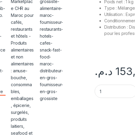
Poids net : 1 kg
Type : Mélange
Utilisation : Ex
Conditionnemen
Distribution : D
pour les profes
Surgelé
GoodEats Distibution
د.م.
153
Cafe Dubois Expres