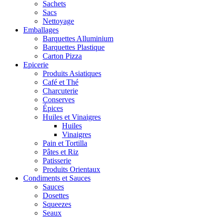
Sachets
Sacs
Nettoyage
Emballages
Barquettes Alluminium
Barquettes Plastique
Carton Pizza
Epicerie
Produits Asiatiques
Café et Thé
Charcuterie
Conserves
Épices
Huiles et Vinaigres
Huiles
Vinaigres
Pain et Tortilla
Pâtes et Riz
Patisserie
Produits Orientaux
Condiments et Sauces
Sauces
Dosettes
Squeezes
Seaux