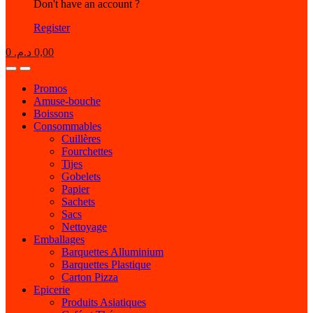
Don't have an account ?
Register
0
د.م.
0,00
Open
Close
Promos
Amuse-bouche
Boissons
Consommables
Cuillères
Fourchettes
Tijes
Gobelets
Papier
Sachets
Sacs
Nettoyage
Emballages
Barquettes Alluminium
Barquettes Plastique
Carton Pizza
Epicerie
Produits Asiatiques