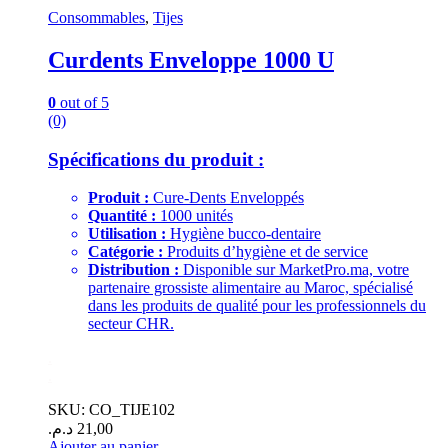
Consommables
,
Tijes
Curdents Enveloppe 1000 U
0
out of 5
(0)
Spécifications du produit :
Produit :
Cure-Dents Enveloppés
Quantité :
1000 unités
Utilisation :
Hygiène bucco-dentaire
Catégorie :
Produits d’hygiène et de service
Distribution :
Disponible sur MarketPro.ma, votre
partenaire grossiste alimentaire au Maroc, spécialisé
dans les produits de qualité pour les professionnels du
secteur CHR.
.
.
SKU: CO_TIJE102
د.م.
21,00
Ajouter au panier