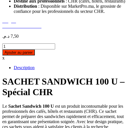
Destiné aux professionnels
: CHR (cafés, hôtels, restaurants)
Distribution
: Disponible sur MarketPro.ma, le grossiste de
confiance pour les professionnels du secteur CHR.
Surgelé
GoodEats Distibution
د.م.
7,50
Sachet
Sandwich
Ajouter au panier
100
x
u
quantity
Description
SACHET SANDWICH 100 U –
Spécial CHR
Le
Sachet Sandwich 100 U
est un produit incontournable pour les
professionnels des cafés, hôtels et restaurants (CHR). Ce sachet
permet de préparer des sandwiches rapidement et efficacement, tout
en garantissant une présentation soignée. Avec leur design pratique,
ces sachets vous aident à satisfaire les clients à la recherche