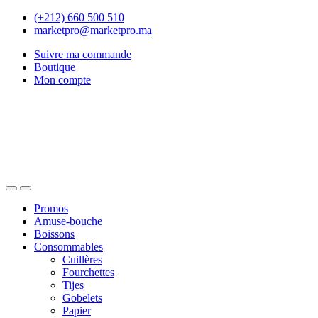
Skip
Skip
(+212) 660 500 510
to
to
marketpro@marketpro.ma
navigation
content
Suivre ma commande
Boutique
Mon compte
Open
Close
Promos
Amuse-bouche
Boissons
Consommables
Cuillères
Fourchettes
Tijes
Gobelets
Papier