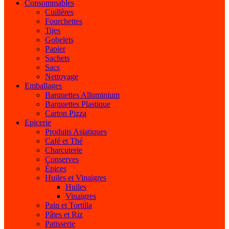
Consommables
Cuillères
Fourchettes
Tijes
Gobelets
Papier
Sachets
Sacs
Nettoyage
Emballages
Barquettes Alluminium
Barquettes Plastique
Carton Pizza
Epicerie
Produits Asiatiques
Café et Thé
Charcuterie
Conserves
Épices
Huiles et Vinaigres
Huiles
Vinaigres
Pain et Tortilla
Pâtes et Riz
Patisserie