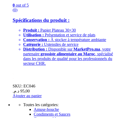
0
out of 5
(0)
Spécifications du produit :
Produit :
Papier Plateau 30×30
Utilisation :
Présentation et service de plats
Conservation :
À stocker à température ambiante
Catégorie :
Ustensiles de service
Distribution :
Disponible sur
MarketPro.ma
, votre
partenaire
grossiste alimentaire au Maroc
, spécialisé
dans les produits de qualité pour les professionnels du
secteur CHR.
.
.
SKU: EC046
د.م.
95,00
Ajouter au panier
Toutes les catégories:
Amuse-bouche
Condiments et Sauces