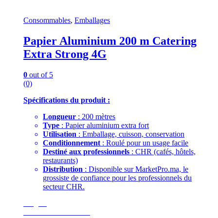
Consommables
,
Emballages
Papier Aluminium 200 m Catering
Extra Strong 4G
0
out of 5
(0)
Spécifications du produit :
Longueur
: 200 mètres
Type
: Papier aluminium extra fort
Utilisation
: Emballage, cuisson, conservation
Conditionnement
: Roulé pour un usage facile
Destiné aux professionnels
: CHR (cafés, hôtels,
restaurants)
Distribution
: Disponible sur MarketPro.ma, le
grossiste de confiance pour les professionnels du
secteur CHR.
Surgelé
GoodEats Distibution