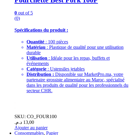
0
out of 5
(0)
Spécifications du produit :
Quantité
: 100 pièces
Matériau
: Plastique de qualité pour une utilisation
durable
Utilisation
: Idéale pour les repas, buffets et
événements
Catégorie
: Ustensiles jetables
Distribution :
Disponible sur MarketPro.ma, votre
partenaire grossiste alimentaire au Maroc, spécialisé
dans les produits de qualité pour les professionnels du
secteur CHR.
.
.
SKU: CO_FOUR100
د.م.
13,00
Ajouter au panier
Consommables
,
Papier