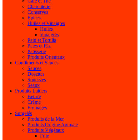
Café et Thé
Charcuterie
Conserves
Épices
Huiles et Vinaigres
Huiles
Vinaigres
Pain et Tortilla
Pâtes et Riz
Patisserie
Produits Orientaux
Condiments et Sauces
Sauces
Dosettes
Squeezes
Seaux
Produits Laitiers
Beurre
Crème
Fromages
Surgelés
Produits de la Mer
Produits Origine Animale
Produits Végétaux
Frite