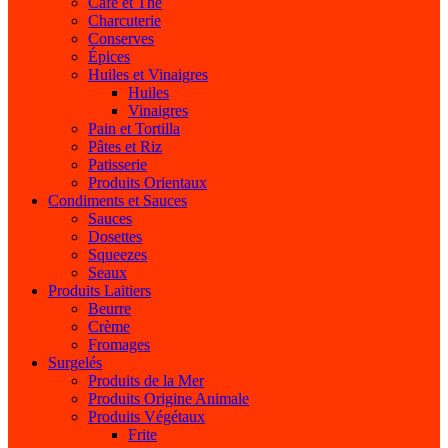
Café et Thé
Charcuterie
Conserves
Épices
Huiles et Vinaigres
Huiles
Vinaigres
Pain et Tortilla
Pâtes et Riz
Patisserie
Produits Orientaux
Condiments et Sauces
Sauces
Dosettes
Squeezes
Seaux
Produits Laitiers
Beurre
Crème
Fromages
Surgelés
Produits de la Mer
Produits Origine Animale
Produits Végétaux
Frite