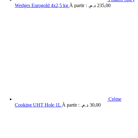
Wedges Eurogold 4x2,5 kg
À partir :
د.م.
235,00
Crème
Cooking UHT Hole 1L
À partir :
د.م.
30,00