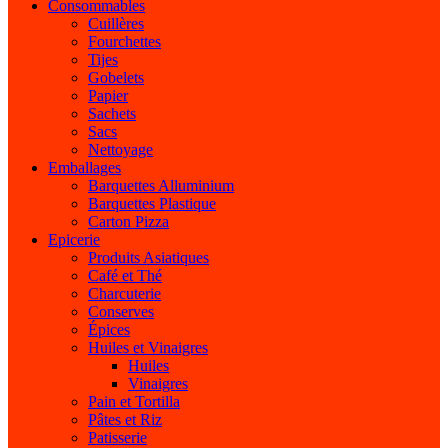
Consommables
Cuillères
Fourchettes
Tijes
Gobelets
Papier
Sachets
Sacs
Nettoyage
Emballages
Barquettes Alluminium
Barquettes Plastique
Carton Pizza
Epicerie
Produits Asiatiques
Café et Thé
Charcuterie
Conserves
Épices
Huiles et Vinaigres
Huiles
Vinaigres
Pain et Tortilla
Pâtes et Riz
Patisserie