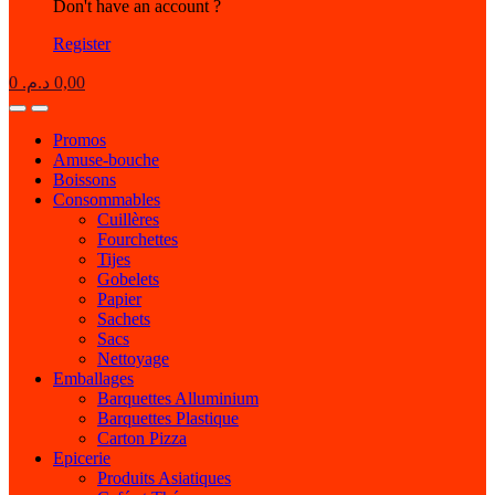
Don't have an account ?
Register
0
د.م.
0,00
Open
Close
Promos
Amuse-bouche
Boissons
Consommables
Cuillères
Fourchettes
Tijes
Gobelets
Papier
Sachets
Sacs
Nettoyage
Emballages
Barquettes Alluminium
Barquettes Plastique
Carton Pizza
Epicerie
Produits Asiatiques