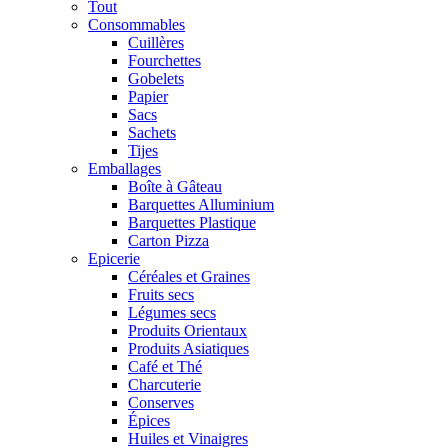
Tout
Consommables
Cuillères
Fourchettes
Gobelets
Papier
Sacs
Sachets
Tijes
Emballages
Boîte à Gâteau
Barquettes Alluminium
Barquettes Plastique
Carton Pizza
Epicerie
Céréales et Graines
Fruits secs
Légumes secs
Produits Orientaux
Produits Asiatiques
Café et Thé
Charcuterie
Conserves
Épices
Huiles et Vinaigres