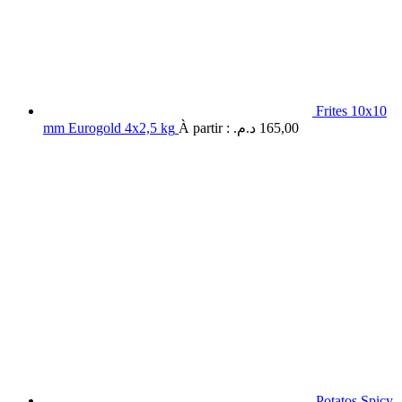
Frites 10x10
mm Eurogold 4x2,5 kg
À partir :
د.م.
165,00
Potatos Spicy