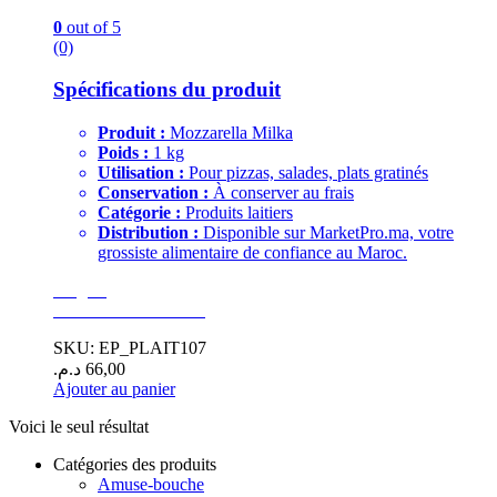
0
out of 5
(0)
Spécifications du produit
Produit :
Mozzarella Milka
Poids :
1 kg
Utilisation :
Pour pizzas, salades, plats gratinés
Conservation :
À conserver au frais
Catégorie :
Produits laitiers
Distribution :
Disponible sur MarketPro.ma, votre
grossiste alimentaire de confiance au Maroc.
Surgelé
GoodEats Distibution
SKU: EP_PLAIT107
د.م.
66,00
Ajouter au panier
Voici le seul résultat
Catégories des produits
Amuse-bouche