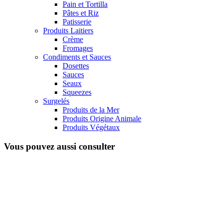
Pain et Tortilla
Pâtes et Riz
Patisserie
Produits Laitiers
Crème
Fromages
Condiments et Sauces
Dosettes
Sauces
Seaux
Squeezes
Surgelés
Produits de la Mer
Produits Origine Animale
Produits Végétaux
Vous pouvez aussi consulter