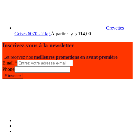
Crevettes
Grises 6070 - 2 kg
À partir :
د.م.
114,00
Inscrivez-vous à la newsletter
...et recevez nos
meilleures promotions en avant-première
Email
*
Phone
S'inscrire