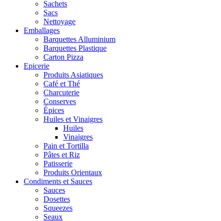
Sachets
Sacs
Nettoyage
Emballages
Barquettes Alluminium
Barquettes Plastique
Carton Pizza
Epicerie
Produits Asiatiques
Café et Thé
Charcuterie
Conserves
Épices
Huiles et Vinaigres
Huiles
Vinaigres
Pain et Tortilla
Pâtes et Riz
Patisserie
Produits Orientaux
Condiments et Sauces
Sauces
Dosettes
Squeezes
Seaux