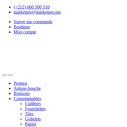
Skip
Skip
(+212) 660 500 510
to
to
marketpro@marketpro.ma
navigation
content
Suivre ma commande
Boutique
Mon compte
Open
Close
Promos
Amuse-bouche
Boissons
Consommables
Cuillères
Fourchettes
Tijes
Gobelets
Papier