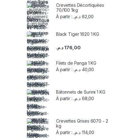
Crevettes Décortiquées
70/100 1kg
د.م.
62,00
À partir :
Black Tiger 1620 1 KG
د.م.
176,00
Filets de Panga 1 KG
د.م.
40,00
À partir :
Bâtonnets de Surimi 1 KG
د.م.
68,00
À partir :
Crevettes Grises 6070 - 2
kg
د.م.
114,00
À partir :