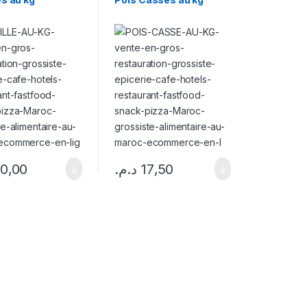
0,00
د.م.
17,50