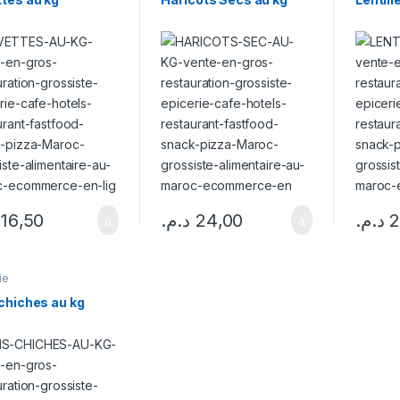
16,50
د.م.
24,00
د.م.
2
ie
chiches au kg