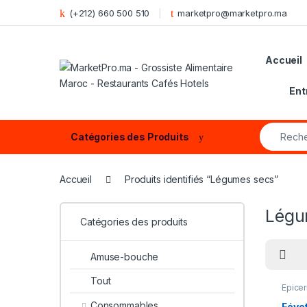
Skip to navigation
Skip to content
(+212) 660 500 510
marketpro@marketpro.ma
Accueil
Ent
Search fo
Catégories des Produits
Accueil
Produits identifiés “Légumes secs”
Légu
Catégories des produits
Amuse-bouche
Tout
Epicer
Consommables
Févet