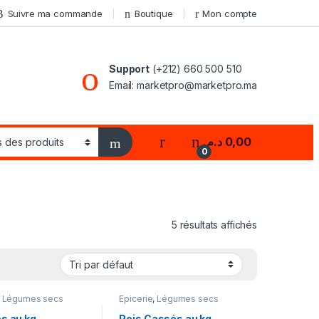
Suivre ma commande
Boutique
Mon compte
Support
(+212) 660 500 510
Email: marketpro@marketpro.ma
My Account
د.م.
0,00
0
5 résultats affichés
,
Légumes secs
Epicerie
,
Légumes secs
es au kg
Pois Cassés au kg