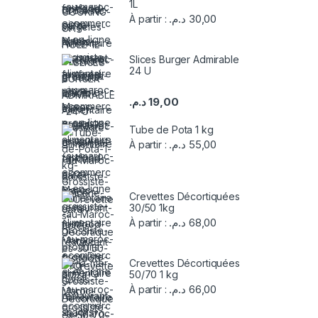
1L
د.م.
30,00
À partir :
Slices Burger Admirable
24 U
د.م.
19,00
Tube de Pota 1 kg
د.م.
55,00
À partir :
Crevettes Décortiquées
30/50 1kg
د.م.
68,00
À partir :
Crevettes Décortiquées
50/70 1 kg
د.م.
66,00
À partir :