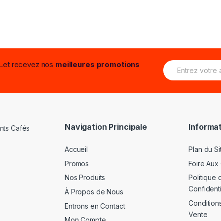
E
...et recevez nos
meilleures promotions
m
a
i
l
*
Navigation Principale
Informat
Accueil
Plan du Si
Promos
Foire Aux
Nos Produits
Politique 
Confidenti
À Propos de Nous
Condition
Entrons en Contact
Vente
Mon Compte