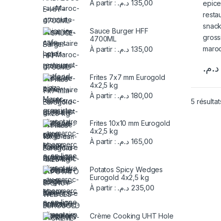
د.م.
135,00
À partir :
Sauce Burger HFF
4700ML
د.م.
135,00
À partir :
د.م.
Frites 7x7 mm Eurogold
4x2,5 kg
د.م.
180,00
À partir :
5 résultat
Frites 10x10 mm Eurogold
4x2,5 kg
د.م.
165,00
À partir :
Potatos Spicy Wedges
Eurogold 4x2,5 kg
د.م.
235,00
À partir :
Crème Cooking UHT Hole