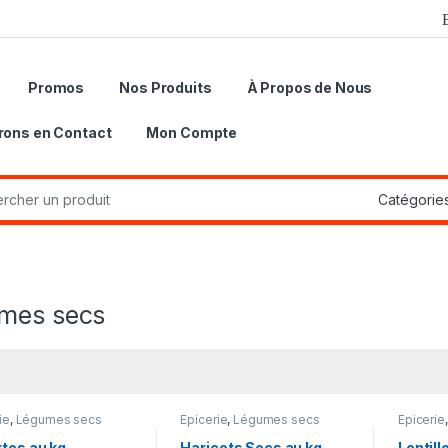
Promos
Nos Produits
À Propos de Nous
rons en Contact
Mon Compte
r:
mes secs
ie
,
Légumes secs
Epicerie
,
Légumes secs
Epicerie
tes au kg
Haricots Secs au kg
Lentill