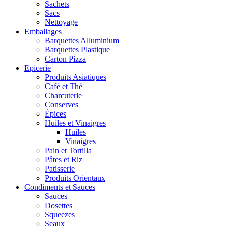
Sachets
Sacs
Nettoyage
Emballages
Barquettes Alluminium
Barquettes Plastique
Carton Pizza
Epicerie
Produits Asiatiques
Café et Thé
Charcuterie
Conserves
Épices
Huiles et Vinaigres
Huiles
Vinaigres
Pain et Tortilla
Pâtes et Riz
Patisserie
Produits Orientaux
Condiments et Sauces
Sauces
Dosettes
Squeezes
Seaux