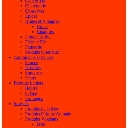
Café et Thé
Charcuterie
Conserves
Épices
Huiles et Vinaigres
Huiles
Vinaigres
Pain et Tortilla
Pâtes et Riz
Patisserie
Produits Orientaux
Condiments et Sauces
Sauces
Dosettes
Squeezes
Seaux
Produits Laitiers
Beurre
Crème
Fromages
Surgelés
Produits de la Mer
Produits Origine Animale
Produits Végétaux
Frite