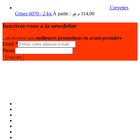
Crevettes
Grises 6070 - 2 kg
À partir :
د.م.
114,00
Inscrivez-vous à la newsletter
...et recevez nos
meilleures promotions en avant-première
Email
*
Phone
S'inscrire