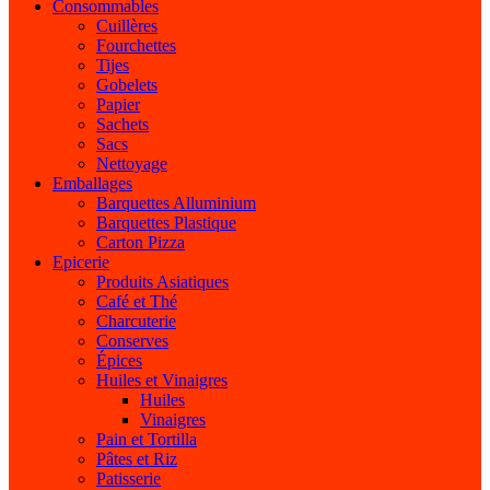
Consommables
Cuillères
Fourchettes
Tijes
Gobelets
Papier
Sachets
Sacs
Nettoyage
Emballages
Barquettes Alluminium
Barquettes Plastique
Carton Pizza
Epicerie
Produits Asiatiques
Café et Thé
Charcuterie
Conserves
Épices
Huiles et Vinaigres
Huiles
Vinaigres
Pain et Tortilla
Pâtes et Riz
Patisserie