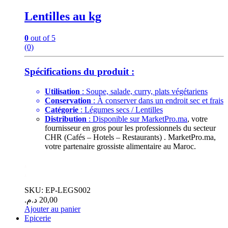
Lentilles au kg
0
out of 5
(0)
Spécifications du produit :
Utilisation
: Soupe, salade, curry, plats végétariens
Conservation
: À conserver dans un endroit sec et frais
Catégorie
: Légumes secs / Lentilles
Distribution
: Disponible sur
MarketPro.ma
, votre
fournisseur en gros pour les professionnels du secteur
CHR (Cafés – Hotels – Restaurants) . MarketPro.ma,
votre partenaire grossiste alimentaire au Maroc.
.
.
SKU: EP-LEGS002
د.م.
20,00
Ajouter au panier
Epicerie