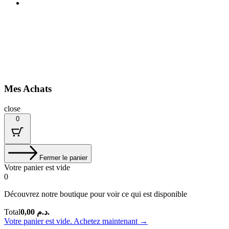
Mes Achats
close
0
Fermer le panier
Votre panier est vide
0
Découvrez notre boutique pour voir ce qui est disponible
Total
Total
0,00
د.م.
du
Votre panier est vide. Achetez maintenant →