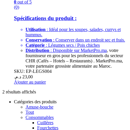
0
out of 5
(0)
Spécifications du produit :
Utilisation
: Idéal pour les soupes, salades, currys et
hummus.
Conservation
: Conserver dans un endroit sec et frais.
Catégorie
: Légumes secs / Pois chiches
Distribution
: Disponible sur
MarketPro.ma
, votre
fournisseur en gros pour les professionnels du secteur
CHR (Cafés – Hotels – Restaurants) . MarketPro.ma,
votre partenaire grossiste alimentaire au Maroc.
SKU: EP-LEGS004
د.م.
23,00
Ajouter au panier
2 résultats affichés
Catégories des produits
Amuse-bouche
Tout
Consommables
Cuillères
Fourchettes