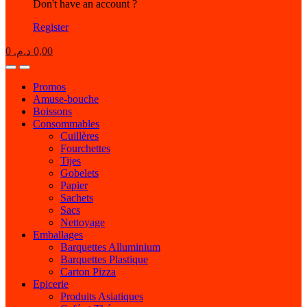
Don't have an account ?
Register
0
د.م.
0,00
Open
Close
Promos
Amuse-bouche
Boissons
Consommables
Cuillères
Fourchettes
Tijes
Gobelets
Papier
Sachets
Sacs
Nettoyage
Emballages
Barquettes Alluminium
Barquettes Plastique
Carton Pizza
Epicerie
Produits Asiatiques