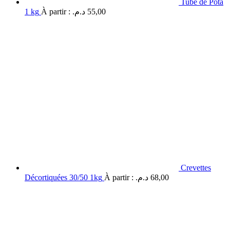
Tube de Pota
1 kg
À partir :
د.م.
55,00
Crevettes
Décortiquées 30/50 1kg
À partir :
د.م.
68,00