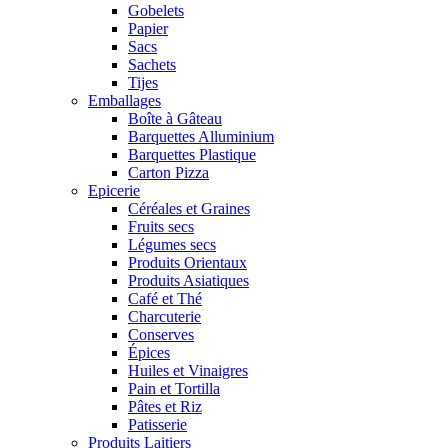
Gobelets
Papier
Sacs
Sachets
Tijes
Emballages
Boîte à Gâteau
Barquettes Alluminium
Barquettes Plastique
Carton Pizza
Epicerie
Céréales et Graines
Fruits secs
Légumes secs
Produits Orientaux
Produits Asiatiques
Café et Thé
Charcuterie
Conserves
Épices
Huiles et Vinaigres
Pain et Tortilla
Pâtes et Riz
Patisserie
Produits Laitiers