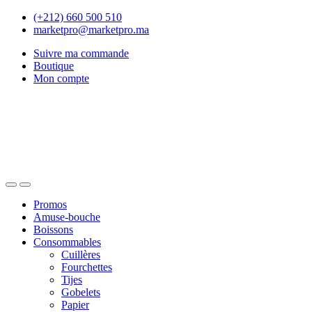
Skip
Skip
(+212) 660 500 510
to
to
marketpro@marketpro.ma
navigation
content
Suivre ma commande
Boutique
Mon compte
Open
Close
Promos
Amuse-bouche
Boissons
Consommables
Cuillères
Fourchettes
Tijes
Gobelets
Papier