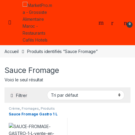
Skip to navigation
Skip to content
Open
0
Accueil
Produits identifiés “Sauce Fromage”
Sauce Fromage
Voici le seul résultat
Filtrer
Crème
,
Fromages
,
Produits
Laitiers
Sauce Fromage Gastro 1 L