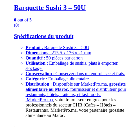
Barquette Sushi 3 – 50U
0
out of 5
(0)
Spécifications du produit
Produit
: Barquette Sushi 3 – 50U
Dimensions
: 215.5 x 136 x 21 mm
Quantité
: 50 pièces par carton
Utilisation
: Emballage de sushis, plats à emporter,
stockage.
Conservation
: Conserver dans un endroit sec et frais.
Catégorie
: Emballage alimentaire
Distribution
: Disponible sur MarketPro.ma,
grossiste
alimentaire au Maroc
, fournisseur et distributeur pour
restaurants, hôtels, traiteurs, et fast-foods.
MarketPro.ma
, votre fournisseur en gros pour les
professionnels du secteur CHR (Cafés – Hôtels –
Restaurants). MarketPro.ma, votre partenaire grossiste
alimentaire au Maroc.
.