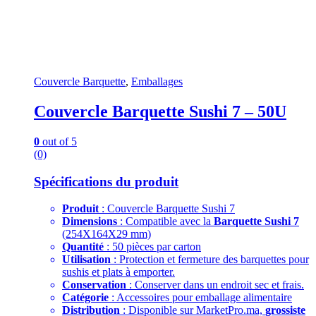
Couvercle Barquette
,
Emballages
Couvercle Barquette Sushi 7 – 50U
0
out of 5
(0)
Spécifications du produit
Produit
: Couvercle Barquette Sushi 7
Dimensions
: Compatible avec la
Barquette Sushi 7
(254X164X29 mm)
Quantité
: 50 pièces par carton
Utilisation
: Protection et fermeture des barquettes pour
sushis et plats à emporter.
Conservation
: Conserver dans un endroit sec et frais.
Catégorie
: Accessoires pour emballage alimentaire
Distribution
: Disponible sur MarketPro.ma,
grossiste