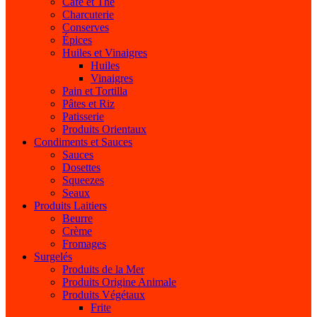
Café et Thé
Charcuterie
Conserves
Épices
Huiles et Vinaigres
Huiles
Vinaigres
Pain et Tortilla
Pâtes et Riz
Patisserie
Produits Orientaux
Condiments et Sauces
Sauces
Dosettes
Squeezes
Seaux
Produits Laitiers
Beurre
Crème
Fromages
Surgelés
Produits de la Mer
Produits Origine Animale
Produits Végétaux
Frite