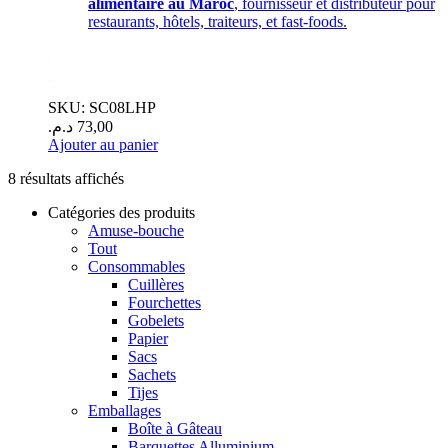
alimentaire au Maroc
, fournisseur et distributeur pour
restaurants, hôtels, traiteurs, et fast-foods.
.
.
SKU: SC08LHP
د.م.
73,00
Ajouter au panier
8 résultats affichés
Catégories des produits
Amuse-bouche
Tout
Consommables
Cuillères
Fourchettes
Gobelets
Papier
Sacs
Sachets
Tijes
Emballages
Boîte à Gâteau
Barquettes Alluminium