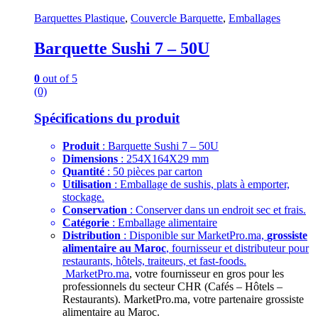
Barquettes Plastique
,
Couvercle Barquette
,
Emballages
Barquette Sushi 7 – 50U
0
out of 5
(0)
Spécifications du produit
Produit
: Barquette Sushi 7 – 50U
Dimensions
: 254X164X29 mm
Quantité
: 50 pièces par carton
Utilisation
: Emballage de sushis, plats à emporter,
stockage.
Conservation
: Conserver dans un endroit sec et frais.
Catégorie
: Emballage alimentaire
Distribution
: Disponible sur MarketPro.ma,
grossiste
alimentaire au Maroc
, fournisseur et distributeur pour
restaurants, hôtels, traiteurs, et fast-foods.
MarketPro.ma
, votre fournisseur en gros pour les
professionnels du secteur CHR (Cafés – Hôtels –
Restaurants). MarketPro.ma, votre partenaire grossiste
alimentaire au Maroc.