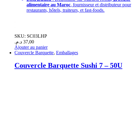
alimentaire au Maroc
, fournisseur et distributeur pour
restaurants, hôtels, traiteurs, et fast-foods.
.
.
SKU: SC03LHP
د.م.
37,00
Ajouter au panier
Couvercle Barquette
,
Emballages
Couvercle Barquette Sushi 7 – 50U