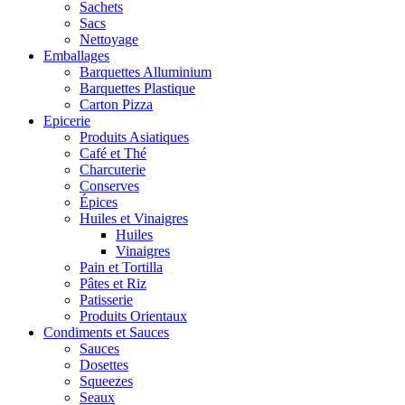
Sachets
Sacs
Nettoyage
Emballages
Barquettes Alluminium
Barquettes Plastique
Carton Pizza
Epicerie
Produits Asiatiques
Café et Thé
Charcuterie
Conserves
Épices
Huiles et Vinaigres
Huiles
Vinaigres
Pain et Tortilla
Pâtes et Riz
Patisserie
Produits Orientaux
Condiments et Sauces
Sauces
Dosettes
Squeezes
Seaux