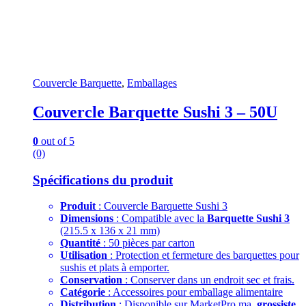
Couvercle Barquette
,
Emballages
Couvercle Barquette Sushi 3 – 50U
0
out of 5
(0)
Spécifications du produit
Produit
: Couvercle Barquette Sushi 3
Dimensions
: Compatible avec la
Barquette Sushi 3
(215.5 x 136 x 21 mm)
Quantité
: 50 pièces par carton
Utilisation
: Protection et fermeture des barquettes pour
sushis et plats à emporter.
Conservation
: Conserver dans un endroit sec et frais.
Catégorie
: Accessoires pour emballage alimentaire
Distribution
: Disponible sur MarketPro.ma,
grossiste