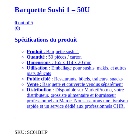
Barquette Sushi 1 – 50U
0
out of 5
(0)
Spécifications du produit
Produit
: Barquette sushi 1
Quantité
: 50 pièces / carton
Dimensions
: 165 x 114 x 20 mm
Utilisation
: Emballage pour sushis, makis, et autres
plats délicats
Public ciblé
: Restaurants, hôtels, traiteurs, snacks
Vente
: Barquette et couvercle vendus séparément
Distribution
: Disponible sur MarketPro.ma, votre
distributeur, grossiste alimentaire et fournisseur
professionnel au Maroc. Nous assurons une livraison
rapide et un service dédié aux professionnels CHR.
.
.
SKU: SC01BHP