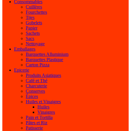
Consommables
Cuillères
Fourchettes
Tijes
Gobelets
Papier
Sachets
Sacs
Nettoyage
Emballages
Barquettes Alluminium
Barquettes Plastique
Carton Pizza
Epicerie
Produits Asiatiques
Café et Thé
Charcuterie
Conserves
Épices
Huiles et Vinaigres
Huiles
Vinaigres
Pain et Tortilla
Pâtes et Riz
Patisserie