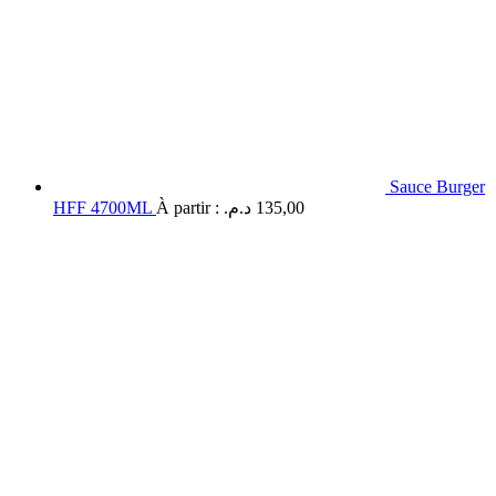
Sauce Burger
HFF 4700ML
À partir :
د.م.
135,00