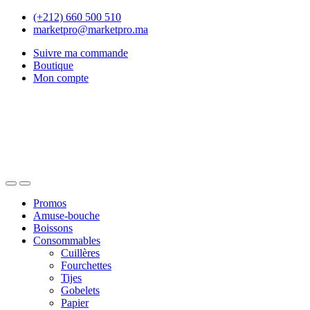
Skip
Skip
(+212) 660 500 510
to
to
marketpro@marketpro.ma
navigation
content
Suivre ma commande
Boutique
Mon compte
Open
Close
Promos
Amuse-bouche
Boissons
Consommables
Cuillères
Fourchettes
Tijes
Gobelets
Papier