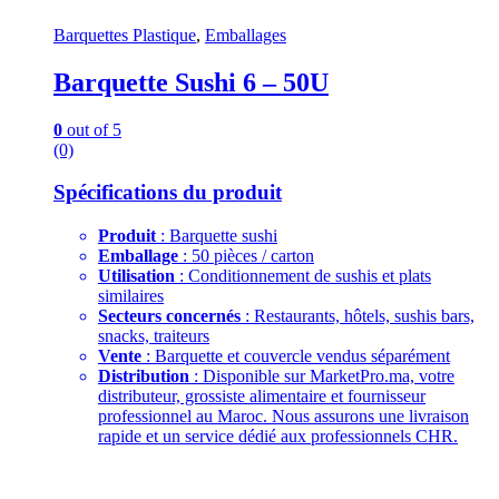
Barquettes Plastique
,
Emballages
Barquette Sushi 6 – 50U
0
out of 5
(0)
Spécifications du produit
Produit
: Barquette sushi
Emballage
: 50 pièces / carton
Utilisation
: Conditionnement de sushis et plats
similaires
Secteurs concernés
: Restaurants, hôtels, sushis bars,
snacks, traiteurs
Vente
: Barquette et couvercle vendus séparément
Distribution
: Disponible sur MarketPro.ma, votre
distributeur, grossiste alimentaire et fournisseur
professionnel au Maroc. Nous assurons une livraison
rapide et un service dédié aux professionnels CHR.
.
.