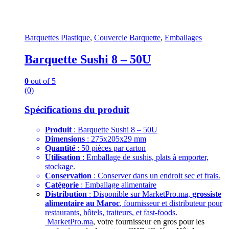
Barquettes Plastique
,
Couvercle Barquette
,
Emballages
Barquette Sushi 8 – 50U
0
out of 5
(0)
Spécifications du produit
Produit
: Barquette Sushi 8 – 50U
Dimensions
: 275x205x29 mm
Quantité
: 50 pièces par carton
Utilisation
: Emballage de sushis, plats à emporter,
stockage.
Conservation
: Conserver dans un endroit sec et frais.
Catégorie
: Emballage alimentaire
Distribution
: Disponible sur MarketPro.ma,
grossiste
alimentaire au Maroc
, fournisseur et distributeur pour
restaurants, hôtels, traiteurs, et fast-foods.
MarketPro.ma
, votre fournisseur en gros pour les