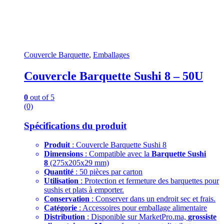
Couvercle Barquette
,
Emballages
Couvercle Barquette Sushi 8 – 50U
0
out of 5
(0)
Spécifications du produit
Produit
: Couvercle Barquette Sushi 8
Dimensions
: Compatible avec la
Barquette Sushi
8
(275x205x29 mm)
Quantité
: 50 pièces par carton
Utilisation
: Protection et fermeture des barquettes pour
sushis et plats à emporter.
Conservation
: Conserver dans un endroit sec et frais.
Catégorie
: Accessoires pour emballage alimentaire
Distribution
: Disponible sur MarketPro.ma,
grossiste