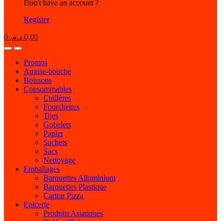
Don't have an account ?
Register
0
د.م.
0,00
Open
Close
Promos
Amuse-bouche
Boissons
Consommables
Cuillères
Fourchettes
Tijes
Gobelets
Papier
Sachets
Sacs
Nettoyage
Emballages
Barquettes Alluminium
Barquettes Plastique
Carton Pizza
Epicerie
Produits Asiatiques