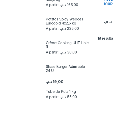
100P
د.م.
165,00
À partir :
Potatos Spicy Wedges
د.م.
Eurogold 4x2,5 kg
د.م.
235,00
À partir :
18 résulta
Crème Cooking UHT Hole
1L
د.م.
30,00
À partir :
Slices Burger Admirable
24 U
د.م.
19,00
Tube de Pota 1 kg
د.م.
55,00
À partir :