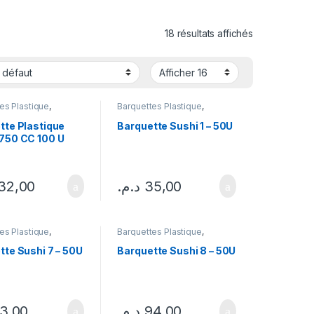
18 résultats affichés
es Plastique
,
Barquettes Plastique
,
ges
Emballages
tte Plastique
Barquette Sushi 1 – 50U
750 CC 100 U
32,00
د.م.
35,00
es Plastique
,
Barquettes Plastique
,
le Barquette
,
Couvercle Barquette
,
ges
Emballages
tte Sushi 7 – 50U
Barquette Sushi 8 – 50U
3,00
د.م.
94,00