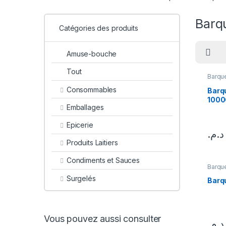
Barqu
Catégories des produits
Amuse-bouche
Tout
Barque
Embal
Consommables
Barq
1000
Emballages
Epicerie
د.م.
Produits Laitiers
Condiments et Sauces
Barque
Couve
Surgelés
Embal
Barqu
Vous pouvez aussi consulter
د.م.