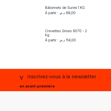
Bâtonnets de Surimi 1 KG
د.م.
68,00
À partir :
Crevettes Grises 6070 - 2
kg
د.م.
114,00
À partir :
Inscrivez-vous à la newsletter
en avant-première