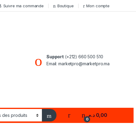
Suivre ma commande
Boutique
Mon compte
Support
(+212) 660 500 510
Email: marketpro@marketpro.ma
My Account
د.م.
0,00
0