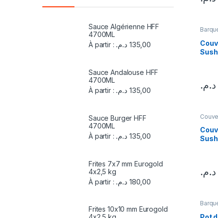
Sauce Algérienne HFF
Barque
4700ML
Couve
Embal
Couv
د.م.
135,00
À partir :
Sushi
Sauce Andalouse HFF
4700ML
د.م.
د.م.
135,00
À partir :
Couve
Sauce Burger HFF
Embal
4700ML
Couv
د.م.
135,00
À partir :
Sushi
Frites 7x7 mm Eurogold
د.م.
4x2,5 kg
د.م.
180,00
À partir :
Barque
Frites 10x10 mm Eurogold
Embal
Pot 
4x2,5 kg