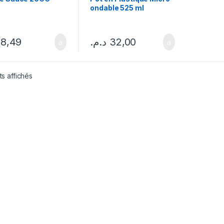
ondable 525 ml
8,49
د.م.
32,00
ts affichés