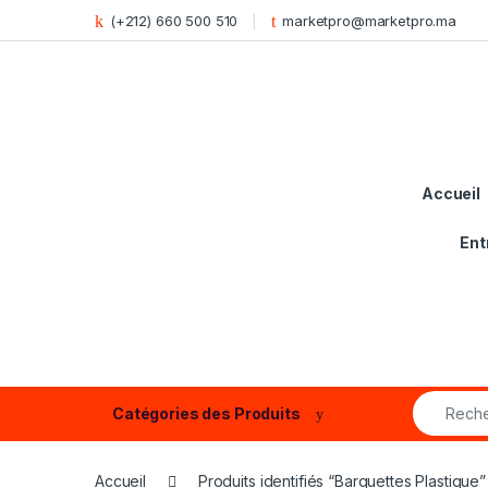
Skip to navigation
Skip to content
(+212) 660 500 510
marketpro@marketpro.ma
Accueil
Ent
Search fo
Catégories des Produits
Accueil
Produits identifiés “Barquettes Plastique”