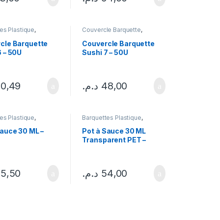
es Plastique
,
Couvercle Barquette
,
le Barquette
,
Emballages
ges
cle Barquette
Couvercle Barquette
6 – 50U
Sushi 7 – 50U
0,49
د.م.
48,00
es Plastique
,
Barquettes Plastique
,
ges
Emballages
Sauce 30 ML –
Pot à Sauce 30 ML
Transparent PET –
500U
5,50
د.م.
54,00