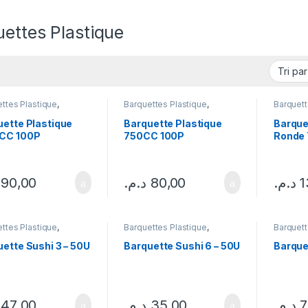
ettes Plastique
ttes Plastique
,
Barquettes Plastique
,
Barquett
lages
Emballages
Emballa
uette Plastique
Barquette Plastique
Barque
CC 100P
750CC 100P
Ronde 
90,00
د.م.
80,00
د.م.
1
ttes Plastique
,
Barquettes Plastique
,
Barquett
rcle Barquette
,
Emballages
Couverc
lages
Emballa
ette Sushi 3 – 50U
Barquette Sushi 6 – 50U
Barque
47,00
د.م.
35,00
د.م.
7