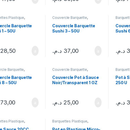
ttes Plastique
,
Couvercle Barquette
,
Barquett
rcle Barquette
,
Emballages
Couverc
lages
Emballa
ercle Barquette
Couvercle Barquette
Couver
 1 – 50U
Sushi 3 – 50U
Sushi 
28,50
د.م.
37,00
د.م.
3
rcle Barquette
,
Couvercle Barquette
,
Barquett
lages
Emballages
Emballa
ercle Barquette
Couvercle Pot à Sauce
Pot à 
 8 – 50U
Noir/Transparent 1 OZ
250 U
(30 ML) – 500U
73,00
د.م.
25,00
د.م.
3
ttes Plastique
,
Barquettes Plastique
,
lages
Emballages
de Sauce 20CC
Pot en Plastique Micro-