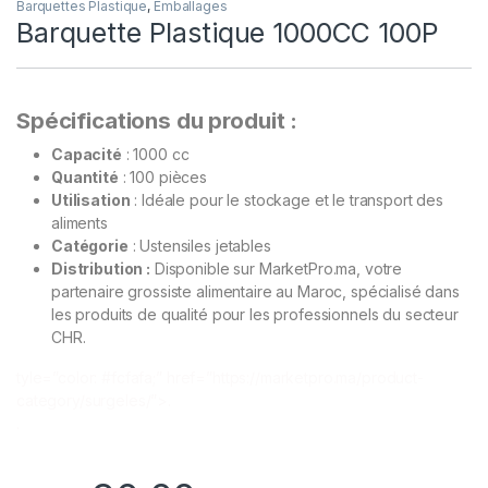
Barquettes Plastique
,
Emballages
Barquette Plastique 1000CC 100P
Spécifications du produit :
Capacité
: 1000 cc
Quantité
: 100 pièces
Utilisation
: Idéale pour le stockage et le transport des
aliments
Catégorie
: Ustensiles jetables
Distribution :
Disponible sur MarketPro.ma, votre
partenaire grossiste alimentaire au Maroc, spécialisé dans
les produits de qualité pour les professionnels du secteur
CHR.
t
yle=”color: #fcfafa;” href=”https://marketpro.ma/product-
category/surgeles/”>.
.