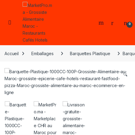
Skip to navigation
Skip to content
Open
0
Accueil
Emballages
Barquettes Plastique
Barqu
🔍